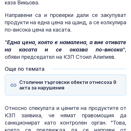
каза Викьова.
Направени са и проверки дали се закупуват
продукти на една цена на щанд, а се колкулира
по-висока цена на касата.
"
Една цена, която е намалена, а вие отивате
на касата и се оказва по-висока
",
обяви председател на КЗП Стоил Алипиев.
Още по темата
Столични търговски обекти отнесоха 9
акта за нарушения
Относно спекулата и цените на продуктите от
КЗП заявиха, че нямат правомощия да
санкционират като контролен орган. "Това,
което се предвижда да се направи от