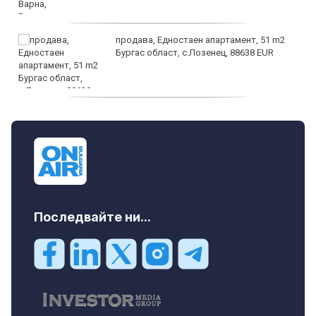
продава, Едностаен апартамент, 51 m2
Бургас област, с.Лозенец, 88638 EUR
продава, Едностаен апартамент, 39 m2
Бургас област, к.к.Слънчев Бряг, 65500
EUR
Последвайте ни...