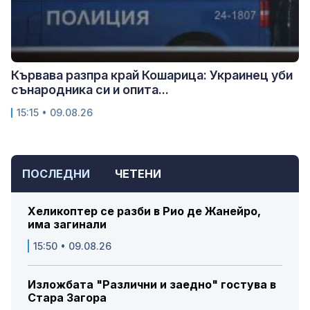
Кървава разпра край Кошарица: Украинец уби
сънародника си и опита...
15:15 • 09.08.26
ПОСЛЕДНИ
ЧЕТЕНИ
Хеликоптер се разби в Рио де Жанейро,
има загинали
15:50 • 09.08.26
Изложбата "Различни и заедно" гостува в
Стара Загора