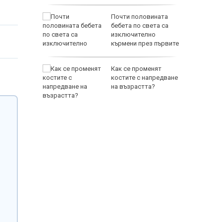
а
Почти половината
т 31 юли
бебета по света са
изключително
 върху
кърмени през първите
шест месеца
нтино
Как се променят
зка
костите с напредване
 бивша
на възрастта?
а УЕФА