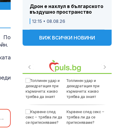
Дрон е нахлул в българското
въздушно пространство
12:15 • 08.08.26
. По
ВИЖ ВСИЧКИ НОВИНИ
ойн.
ката
реди
:
Топлинен удар и
е слабо
дехидратация при
т и ще
кърмачета: какво
°
трябва да знаят
родителите
рист
Кървене след секс –
→
 купи
трябва ли да се
миче на
притесняваме?