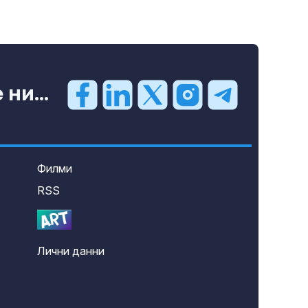
ни...
Филми
RSS
Лични данни