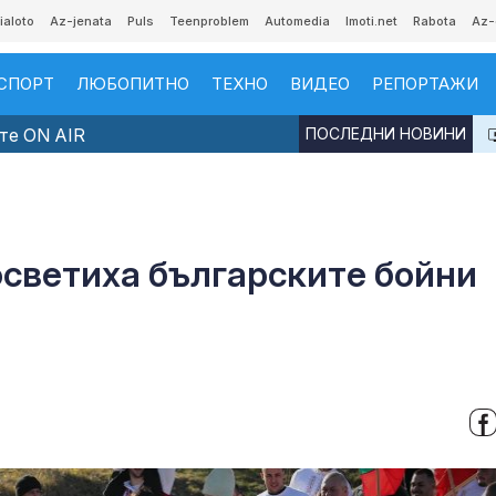
ialoto
Az-jenata
Puls
Teenproblem
Automedia
Imoti.net
Rabota
Az-
СПОРТ
ЛЮБОПИТНО
ТЕХНО
ВИДЕО
РЕПОРТАЖИ
те ON AIR
ПОСЛЕДНИ НОВИНИ
осветиха българските бойни