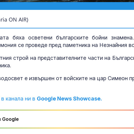
ia ON AIR)
ата бяха осветени българските бойни знамена
мония се проведе пред паметника на Незнайния в
тния строй на представителните части на Българс
ника.
 водосвет е извършен от войските на цар Симеон п
Времето утро
Температурит
ще се понижа
бъдат 30° - 35
 в канала ни в
Google News Showcase.
Шокиращо: Ту
предложил да
 Google
малолетно мо
остров Крит