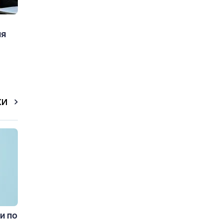
ия
КИ
и по