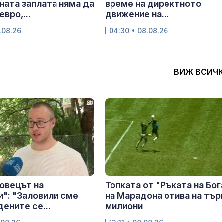
ата заплата няма да
време на директното
евро,...
движение на...
.08.26
04:30 • 08.08.26
ВИЖ ВСИЧ
ловецът на
Топката от "Ръката на Бог
": "Заловили сме
на Марадона отива на търг
дените се...
милиони