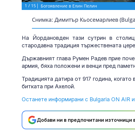
1
/
15
Богоявление в Елин Пелин
Снимка: Димитър Кьосемарлиев (Bulgar
На Йордановден тази сутрин в столиц
стародавна традиция тържествената цере
Държавният глава Румен Радев прие поче
армия, бяха положени и венци пред памет
Традицията датира от 917 година, когато
битката при Ахелой.
Останете информирани с Bulgaria ON AIR и
Добави ни в предпочитани източници в