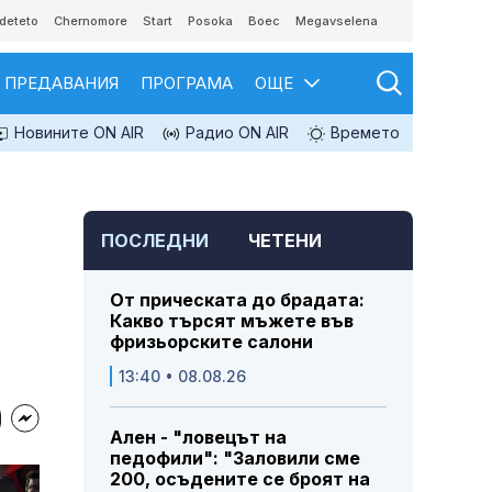
deteto
Chernomore
Start
Posoka
Boec
Megavselena
ПРЕДАВАНИЯ
ПРОГРАМА
ОЩЕ
Новините ON AIR
Радио ON AIR
Времето
ПОСЛЕДНИ
ЧЕТЕНИ
От прическата до брадата:
Какво търсят мъжете във
фризьорските салони
13:40 • 08.08.26
Ален - "ловецът на
педофили": "Заловили сме
200, осъдените се броят на