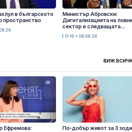
ахлул в българското
Министър Абровски:
о пространство
Дигитализацията на ловн
сектор е следващата...
.08.26
11:16 • 08.08.26
ВИЖ ВСИЧ
р Ефремова:
По-добър живот за 3 зоди