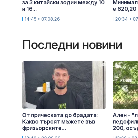
за 3 китайски зодии между 10
Минималн
и 16...
е 620,20 
14:45 • 07.08.26
20:34 • 07
Последни новини
От прическата до брадата:
Ален - "
Какво търсят мъжете във
педофили
фризьорските...
200, осъ