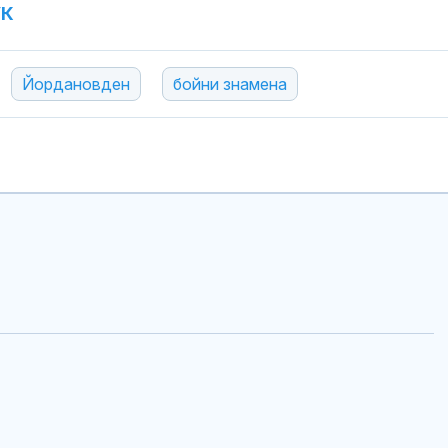
УК
Министърът н
отбраната: О
усилихме
Йордановден
бойни знамена
наблюденията
въздушното пространство
ФИФА и Инфа
отрекоха връ
между него и
служителка н