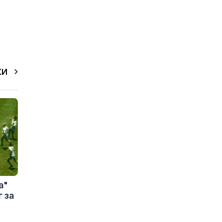
КИ
а"
 за