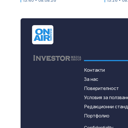
13:40 • 08.08.26
13:26 • 08
Контакти
За нас
Поверителност
Условия за ползван
Редакционни стан
Портфолио
Confidentiality