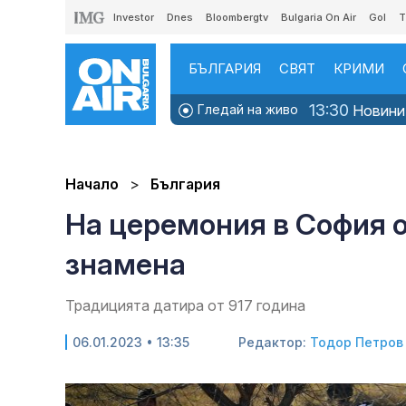
Investor
Dnes
Bloombergtv
Bulgaria On Air
Gol
T
БЪЛГАРИЯ
СВЯТ
КРИМИ
13:30
Гледай на живо
Новини
Начало
България
На церемония в София 
знамена
Традицията датира от 917 година
06.01.2023 • 13:35
Редактор:
Тодор Петров