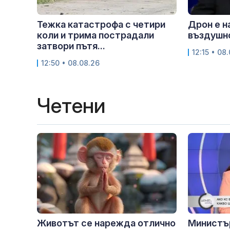
Тежка катастрофа с четири
Дрон е н
коли и трима пострадали
въздушн
затвори пътя...
12:15 • 08
12:50 • 08.08.26
Четени
Животът се нарежда отлично
Министъ