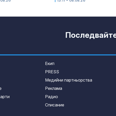
.08.26
13:11 • 08.08.26
Последвайте 
Екип
PRESS
Медийни партньорства
е
Реклама
дарти
Радио
Списание