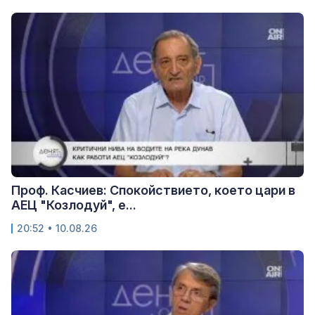
Проф. Касчиев: Спокойствието, което цари в
АЕЦ "Козлодуй", е...
20:52 • 10.08.26