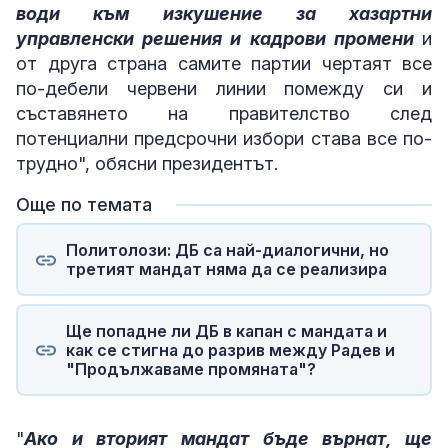
води към изкушение за хазартни
управленски решения и кадрови промени
и
от друга страна самите партии чертаят все
по-дебели червени линии помежду си и
съставянето на правителство след
потенциални предсрочни избори става все по-
трудно", обясни президентът.
Още по темата
Политолози: ДБ са най-диалогични, но
третият мандат няма да се реализира
Ще попадне ли ДБ в капан с мандата и
как се стигна до разрив между Радев и
"Продължаваме промяната"?
"
Ако и вторият мандат бъде върнат, ще