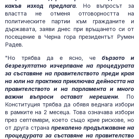
какъв изход предлага
. Но въпросът за
властта не отменя отговорността на
политическите партии към гражданите и
държавата, заяви днес при връщането си от
посещение в Черна гора президентът Румен
Радев.
"Но трябва да е ясно, че
бързото и
безрезултатно изчерпване на процедурата
за съставяне на правителството преди края
на юли на практика приключва дейността на
правителството и на парламента и много
важни въпроси остават нерешени
. По
Конституция трябва да обявя веднага избори
в рамките на 2 месеца. Това означава избори
през септември, което също крие рискове, но
от друга страна
прекалено продължаване на
процедурата за съставяне на правителство