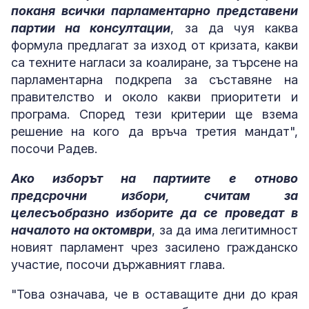
поканя всички парламентарно представени
партии на консултации
, за да чуя каква
формула предлагат за изход от кризата, какви
са техните нагласи за коалиране, за търсене на
парламентарна подкрепа за съставяне на
правителство и около какви приоритети и
програма. Според тези критерии ще взема
решение на кого да връча третия мандат",
посочи Радев.
Ако изборът на партиите е отново
предсрочни избори, считам за
целесъобразно изборите да се проведат в
началото на октомври
, за да има легитимност
новият парламент чрез засилено гражданско
участие, посочи държавният глава.
"Това означава, че в оставащите дни до края