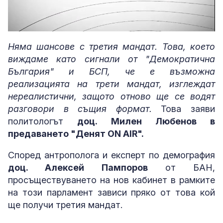
Loaded
:
Unmute
3.35%
Няма шансове с третия мандат. Това, което
виждаме като сигнали от "Демократична
България" и БСП, че е възможна
реализацията на трети мандат, изглеждат
нереалистични, защото отново ще се водят
разговори в същия формат.
Това заяви
политологът
доц. Милен Любенов в
предаването "Денят ON AIR".
Според антрополога и експерт по демография
доц. Алексей Пампоров
от БАН,
просъществуването на нов кабинет в рамките
на този парламент зависи пряко от това кой
ще получи третия мандат.