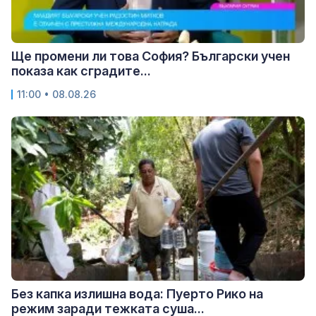
Ще промени ли това София? Български учен
показа как сградите...
11:00 • 08.08.26
Без капка излишна вода: Пуерто Рико на
режим заради тежката суша...