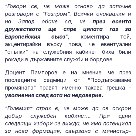
"Говори се, че може отново да започне
разговори с "Газпром". Всички очаквания и
на Запад обаче са, че
през есента
дружеството ще спре цялата газ за
Европейския съюз
"
, коментира той,
акцентирайки върху това, че евентуални
"стъпки" на служебния кабинет биха били
рокади в държавните служби и бордове.
Доцент Пампоров е на мнение, че през
последните седмици от "Продължаваме
промяната" правят именно такава грешка -
уволнения след вота на недоверие.
"Големият страх е, че може да се открои
добър служебен кабинет... При едни
следващи избори се вижда, че има потенциал
за нова формация, свързана с министър-