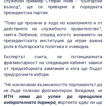
служебен премиер Стефан Янев - "Български
възход", ще се превърне в поредната
президентска партия.
"Това ще проличи в хода на кампанията и от
действията на служебното правителство"
,
смята Любенов, според когото желанието на
президентската институция да играе важна
роля в българската политика е очевидна.
Експертът счита, че потенциалната
фрагментарност на следващия кабинет зависи
от предизборната кампания и кога ще бъдат
предсрочните избори.
"Не изключвам възможността парламентът да
не бъде толкова фрагментиран. Виждаме, че
ИТН няма да успее да преодолее
избирателната бариера, п
артията едва ли ще