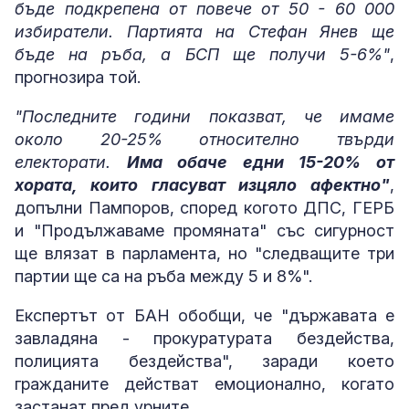
бъде подкрепена от повече от 50 - 60 000
избиратели. Партията на Стефан Янев ще
бъде на ръба, а БСП ще получи 5-6%"
,
прогнозира той.
"Последните години показват, че имаме
около 20-25% относително твърди
електорати.
Има обаче едни 15-20% от
хората, които гласуват изцяло афектно"
,
допълни Пампоров, според когото ДПС, ГЕРБ
и "Продължаваме промяната" със сигурност
ще влязат в парламента, но "следващите три
партии ще са на ръба между 5 и 8%".
Експертът от БАН обобщи, че "държавата е
завладяна - прокуратурата бездейства,
полицията бездейства", заради което
гражданите действат емоционално, когато
застанат пред урните.