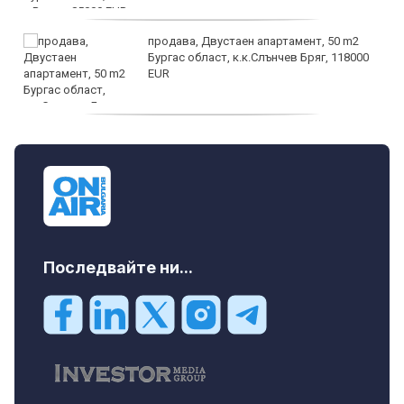
продава, Двустаен апартамент, 50 m2
Бургас област, к.к.Слънчев Бряг, 118000
EUR
продава, Двустаен апартамент, 59 m2
Бургас област, гр.Несебър, 98000 EUR
Последвайте ни...