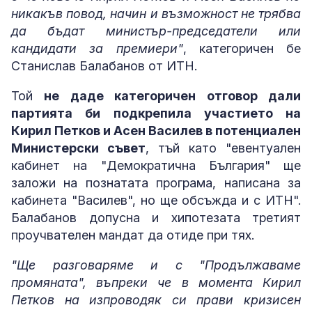
никакъв повод, начин и възможност не трябва
да бъдат министър-председатели или
кандидати за премиери"
, категоричен бе
Станислав Балабанов от ИТН.
Той
не даде категоричен отговор дали
партията би подкрепила участието на
Кирил Петков и Асен Василев в потенциален
Министерски съвет
, тъй като "евентуален
кабинет на "Демократична България" ще
заложи на познатата програма, написана за
кабинета "Василев", но ще обсъжда и с ИТН".
Балабанов допусна и хипотезата третият
проучвателен мандат да отиде при тях.
"Ще разговаряме и с "Продължаваме
промяната", въпреки че в момента Кирил
Петков на изпроводяк си прави кризисен