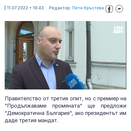
11.07.2022 • 19:43
Редактор:
Петя Кръстева
Loaded
:
Unmute
36.26%
Правителство от третия опит, но с премиер на
"Продължаваме промяната" ще предложи
"Демократична България", ако президентът им
даде третия мандат.