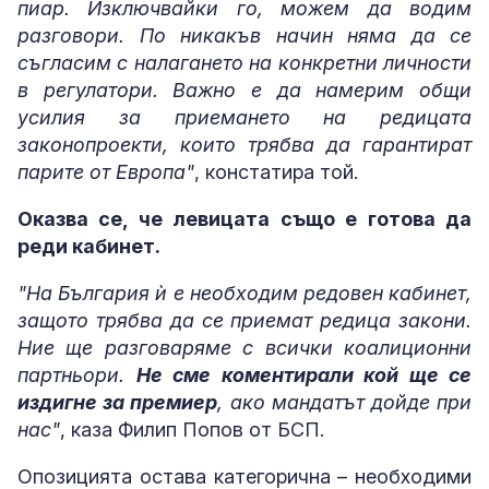
пиар. Изключвайки го, можем да водим
разговори. По никакъв начин няма да се
съгласим с налагането на конкретни личности
в регулатори. Важно е да намерим общи
усилия за приемането на редицата
законопроекти, които трябва да гарантират
парите от Европа"
, констатира той.
Оказва се, че левицата също е готова да
реди кабинет.
"На България ѝ е необходим редовен кабинет,
защото трябва да се приемат редица закони.
Ние ще разговаряме с всички коалиционни
партньори.
Не сме коментирали кой ще се
издигне за премиер
, ако мандатът дойде при
нас"
, каза Филип Попов от БСП.
Опозицията остава категорична – необходими