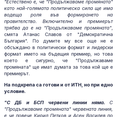
"Естествено е, че "Продължаваме промяната"
като най-голямата политическа сила ще има
водеща роля във формирането на
правителство. Включително и премиерът
трябва да е на "Продължаваме промяната"
,
смята Атанас Славов от "Демократична
България". По думите му все още не е
обсъждано в политически формат и лидерски
формат името на бъдещия премиер, но това
което е сигурно, че "Продължаваме
промяната" ще имат думата за това кой ще е
премиерът.
На подкрепа са готови и от ИТН, но при едно
условие.
"С ДБ и БСП червени линии няма.
С
"Продължаваме промяната" червената линия,
е че повече Кирил Петков и Асен Василев по