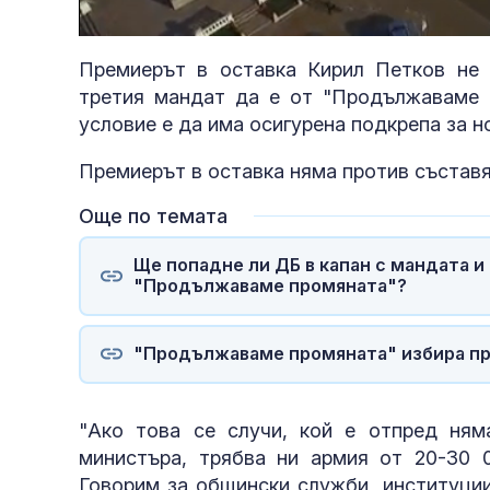
Unmute
Премиерът в оставка Кирил Петков не 
третия мандат да е от "Продължаваме п
условие е да има осигурена подкрепа за н
Премиерът в оставка няма против съставя
Още по темата
Ще попадне ли ДБ в капан с мандата и
"Продължаваме промяната"?
"Продължаваме промяната" избира пр
"Ако това се случи, кой е отпред няма
министъра, трябва ни армия от 20-30 0
Говорим за общински служби, институции