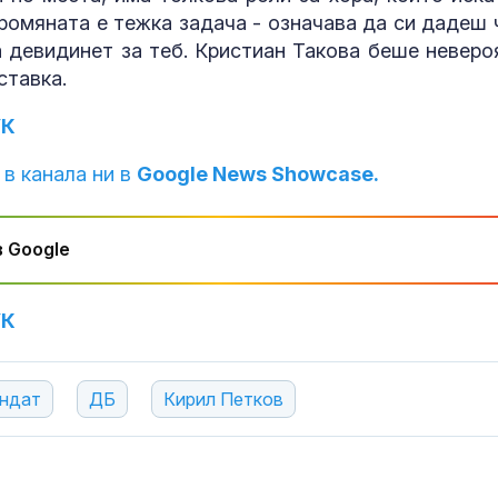
промяната е тежка задача - означава да си дадеш 
Храни и напитки за
Сухота в очит
а девидинет за теб. Кристиан Такова беше неверо
ускоряване на
причини и ре
ставка.
метаболизма
проблема
УК
Украинските дронове
ЕКИП: Българи
 в канала ни в
Google News Showcase.
вече сами довеждат
доплатили на
атаката до край след
млн. лв. за л
загуба на сигнал
през 2025 г.
 Google
УК
ндат
ДБ
Кирил Петков