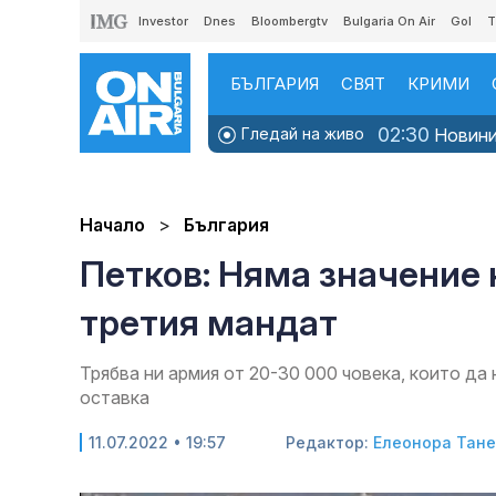
Investor
Dnes
Bloombergtv
Bulgaria On Air
Gol
T
БЪЛГАРИЯ
СВЯТ
КРИМИ
02:30
Гледай на живо
Новинит
Начало
България
Петков: Няма значение 
третия мандат
Трябва ни армия от 20-30 000 човека, които да
оставка
11.07.2022 • 19:57
Редактор:
Елеонора Тане