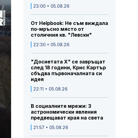
23:00 • 05.08.26
От Helpbook: Не съм виждала
по-мръсно място от
столичния кв. "Левски"
22:30 • 05.08.26
"Досиетата Х" се завръщат
след 18 години, Крис Картър
сбъдва първоначалната си
идея
22:11 • 05.08.26
В социалните мрежи: 3
астрономически явления
предвещават края на света
21:57 • 05.08.26