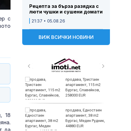
Рецепта за бърза разядка с
люти чушки и сушени домати
ер с
21:37 • 05.08.26
вото
ВИЖ ВСИЧКИ НОВИНИ
трипсия
продава, Тристаен
т в
апартамент, 115 m2
ходи,
Бургас, Славейков,
258000 EUR
ните
продава, Едностаен
, 18
омогне
апартамент, 38 m2
в
Бургас, Меден Рудник,
яна.
ъзраст
44880 EUR
т да