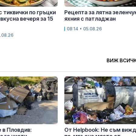
с тиквички по гръцки
Рецепта за лятна зеленчу
 вкусна вечеря за 15
яхния с патладжан
08:14 • 05.08.26
.08.26
ВИЖ ВСИЧ
 в Пловдив:
От Helpbook: Не съм виж