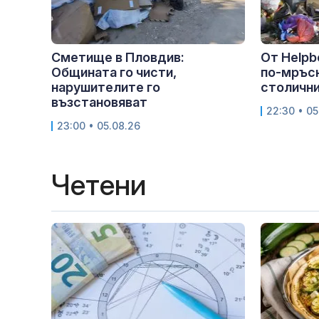
Сметище в Пловдив:
От Helpb
Общината го чисти,
по-мръс
нарушителите го
столичния
възстановяват
22:30 • 05
23:00 • 05.08.26
Четени