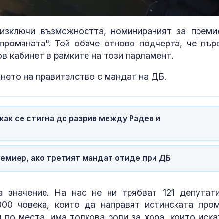
Loaded
:
100.00%
изключи възможността, номинираният за преми
ромяната". Той обаче отново подчерта, че пър
ов кабинет в рамките на този парламент.
нето на правителство с мандат на ДБ.
 как се стигна до разрив между Радев и
Ретроградният Хирон
Лазерна лито
ще направи животът
на конкремен
по-лесен за 5 зодии
уретера – под
емиер, ако третият мандат отиде при ДБ
показания и
противопоказания
Бракът се отразява
Мултивитами
 значение. На нас не ни трябват 121 депутати
доста добре на Тейлър
може да подп
Суифт
активността 
00 човека, които да направят истинската пром
напреднала в
 по места, има толкова роли за хора, които иска