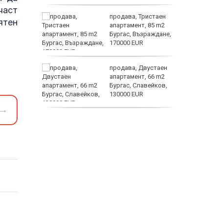
част
е –
продава, Тристаен
ятен
шение на
апартамент, 85 m2
Бургас, Възраждане,
170000 EUR
те са
продава, Двустаен
д 744
апартамент, 66 m2
екарства
Бургас, Славейков,
130000 EUR
електри
→
продава,
Ателие,Таван, Студио,
54 m2 Бургас,
Сарафово, 104000 EUR