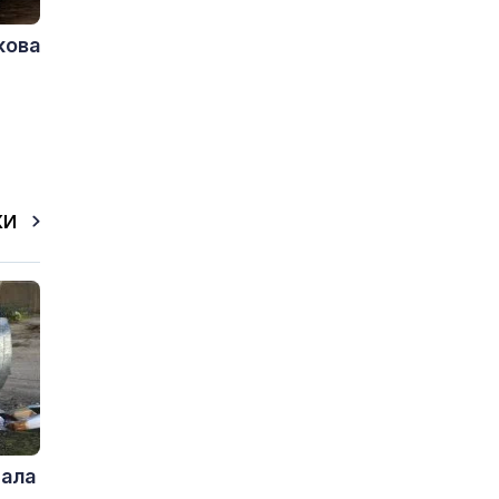
кова
КИ
дала