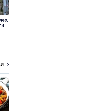
лез,
ли
КИ