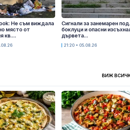
ook: Не съм виждала
Сигнали за занемарен под
но място от
боклуци и опасни изсъхна
 кв....
дървета...
.08.26
21:20 • 05.08.26
ВИЖ ВСИЧ