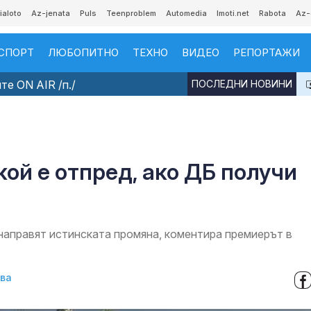
ialoto
Az-jenata
Puls
Teenproblem
Automedia
Imoti.net
Rabota
Az-
СПОРТ
ЛЮБОПИТНО
ТЕХНО
ВИДЕО
РЕПОРТАЖИ
е ON AIR /п./
ПОСЛЕДНИ НОВИНИ
кой е отпред, ако ДБ получи
 направят истинската промяна, коментира премиерът в
ва