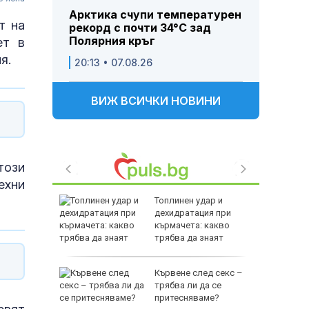
Арктика счупи температурен
т на
рекорд с почти 34°C зад
Полярния кръг
ет в
я.
20:13 • 07.08.26
ВИЖ ВСИЧКИ НОВИНИ
този
ехни
Топлинен удар и
ентрали:
дехидратация при
кърмачета: какво
над 1
трябва да знаят
родителите
ъд в
Кървене след секс –
трябва ли да се
то на
притесняваме?