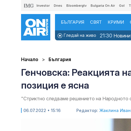
Investor
Dnes
Bloombergtv
Bulgaria On Air
Gol
T
БЪЛГАРИЯ
СВЯТ
КРИМИ
21:30
Гледай на живо
Новини
Начало
България
Генчовска: Реакцията н
позиция е ясна
"Стриктно следваме решението на Народното с
06.07.2022 • 15:16
Редактор:
Жаклина Иван