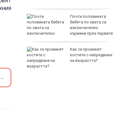
рвят
 зала в
хния
съжда се
Почти половината
 за
бебета по света са
заплата,
изключително
ече пари
кърмени през първите
шест месеца
ята на
Как се променят
рети
костите с напредване
ти за
на възрастта?
→