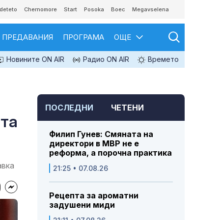
deteto
Chernomore
Start
Posoka
Boec
Megavselena
ПРЕДАВАНИЯ
ПРОГРАМА
ОЩЕ
Новините ON AIR
Радио ON AIR
Времето
ПОСЛЕДНИ
ЧЕТЕНИ
ата
Филип Гунев: Смяната на
директори в МВР не е
реформа, а порочна практика
авка
21:25 • 07.08.26
Рецепта за ароматни
задушени миди