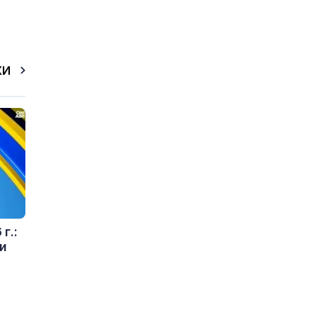
КИ
г.:
и