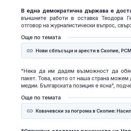
В една демократична държава е дост
външните работи в оставка Теодора Г
отговор на журналистически въпрос, свър
Още по темата
Нови сблъсъци и арести в Скопие, РС
"Нека да им дадем възможност да обяс
пакет. Това, което от наша страна можем 
медии. Българската позиция е ясна", подч
Още по темата
Ковачевски за погрома в Скопие: Наси