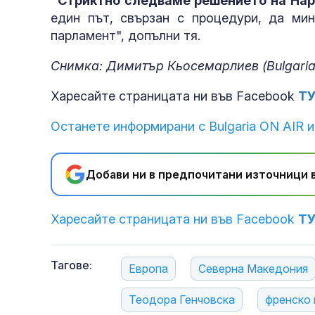
"Стриктно следваме решението на Нар
един път, свързан с процедури, да ми
парламент", допълни тя.
Снимка: Димитър Кьосемарлиев (Bulgaria
Харесайте страницата ни във Facebook
Т
Останете информирани с Bulgaria ON AIR и
Добави ни в предпочитани източници в
Харесайте страницата ни във Facebook
Т
Тагове:
Европа
Северна Македония
Теодора Генчовска
френско