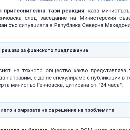
а притеснителна тази реакция
, каза министъръ
енчовска след заседание на Министерския съв
зан със ситуацията в Република Северна Македони
М решава за френското предложение
нят на тяхното общество какво представлява 
да направим, е да не спекулираме с публикации в т
ерта министър Генчовска, цитирана от "24 часа".
Сушата удари
въглищните ц
Полша свали
мощности за 
милион домакинства
лието и омразата не са решение на проблемите
Апелативен с
САЩ спря
строителство