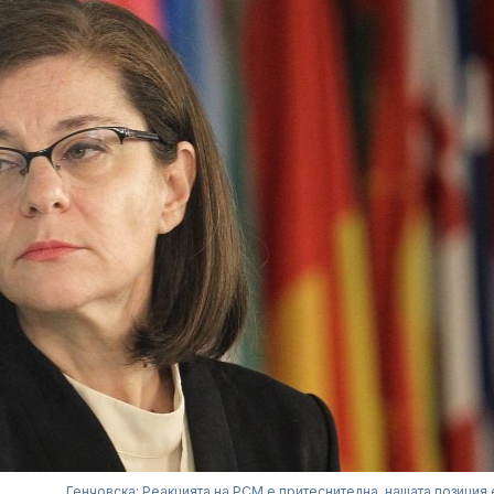
Генчовска: Реакцията на РСМ е притеснителна, нашата позиция 