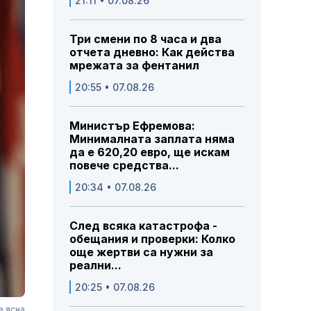
21:11 • 07.08.26
Три смени по 8 часа и два
отчета дневно: Как действа
мрежата за фентанил
20:55 • 07.08.26
Министър Ефремова:
Минималната заплата няма
да е 620,20 евро, ще искам
повече средства...
20:34 • 07.08.26
След всяка катастрофа -
обещания и проверки: Колко
още жертви са нужни за
реални...
20:25 • 07.08.26
е ясна