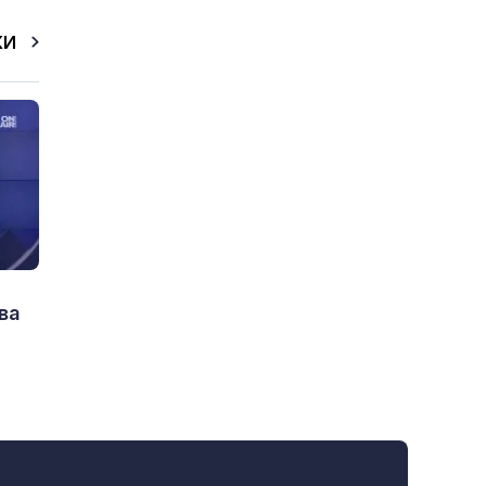
КИ
ва