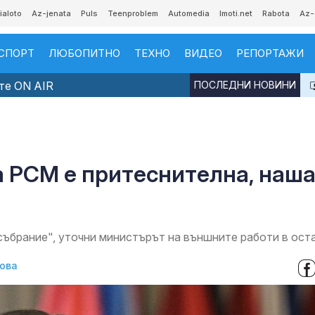
ialoto
Az-jenata
Puls
Teenproblem
Automedia
Imoti.net
Rabota
Az-
СПОРТ
ЛЮБОПИТНО
ТЕХНО
ВИДЕО
РЕПОРТАЖИ
те ON AIR
ПОСЛЕДНИ НОВИНИ
а РСМ е притеснителна, наш
ъбрание", уточни министърът на външните работи в ост
ова