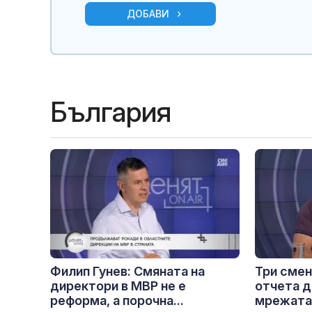
ДОБАВИ
България
Филип Гунев: Смяната на
Три смен
директори в МВР не е
отчета д
реформа, а порочна...
мрежата.