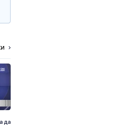
КИ
а да