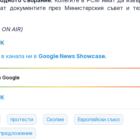
одното събрание.
Колегите в РСМ имат да извъ
новата бална
Белия дом
нат документите през Министерския съвет и те
Ефремова: Об
нова формула
минималната 
 ON AIR)
ще искам пов
за майките
УК
Администраци
Тръмп разсек
 в канала ни в
Google News Showcase.
нови докумен
НЛО
 Google
УК
протести
Скопие
Европейски съюз
 предложение