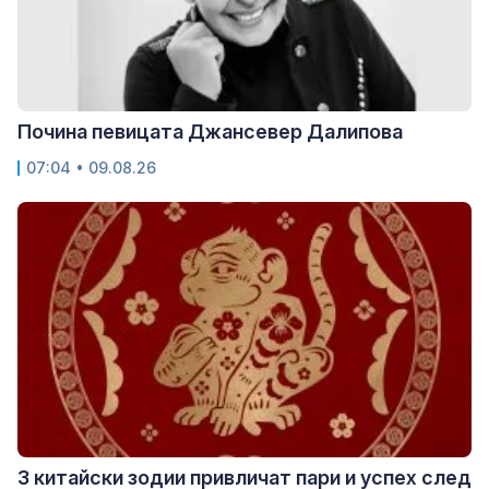
Почина певицата Джансевер Далипова
07:04 • 09.08.26
3 китайски зодии привличат пари и успех след