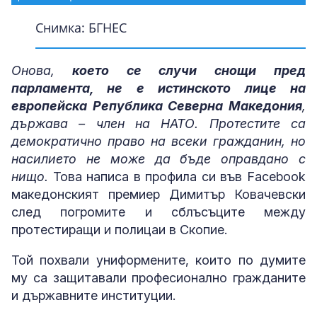
Снимка: БГНЕС
Снимка: БГНЕС
Снимка: БГНЕС
Снимка: БГНЕС
Снимка: БГНЕС
Снимка: БГНЕС
Снимка: БГНЕС
Снимка: БГНЕС
Снимка: БГНЕС
Снимка: БГНЕС
Снимка: БГНЕС
Снимка: БГНЕС
Снимка: БГНЕС
Снимка: БГНЕС
Онова,
което се случи снощи пред
парламента, не е истинското лице на
европейска Република Северна Македония
,
държава – член на НАТО. Протестите са
демократично право на всеки гражданин, но
насилието не може да бъде оправдано с
нищо.
Това написа в профила си във Facebook
македонският премиер Димитър Ковачевски
след погромите и сблъсъците между
протестиращи и полицаи в Скопие.
Той похвали униформените, които по думите
му са защитавали професионално гражданите
и държавните институции.