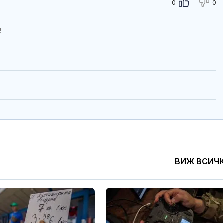
0
0
!
ВИЖ ВСИЧ