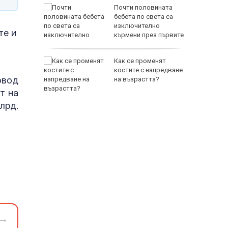
д семеен
Почти половината
-годишен
бебета по света са
изключително
те и
кърмени през първите
шест месеца
 да се
Как се променят
яди
костите с напредване
овод
т
на възрастта?
в
т на
лрд.
→