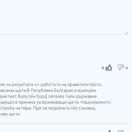
0
0
яе за резултата от работата на правителството.
ъзможни щети.В Република България е въведен
Приетият Валутен борд запазва тази държавна
одещата причина за възникващи щети. Националното
треба на пари. При сътворената обстановка,
ови щети.