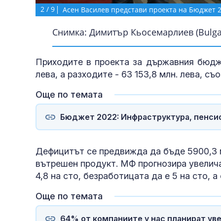
2
/
9
Асен Василев представи проекта на Бюджет 
Снимка: Димитър Кьосемарлиев (Bulgar
Приходите в проекта за държавния бюдже
лева, а разходите - 63 153,8 млн. лева, 
Още по темата
Бюджет 2022: Инфраструктура, пенси
Дефицитът се предвижда да бъде 5900,3 ми
вътрешен продукт. МФ прогнозира увелича
4,8 на сто, безработицата да е 5 на сто, 
Още по темата
64% от компаниите у нас планират уве