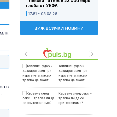
"Левски" отнесе 23 000 евро
глоба от УЕФА
17:51 • 08.08.26
ВИЖ ВСИЧКИ НОВИНИ
млн.
23 000
Топлинен удар и
а Левски
дехидратация при
кърмачета: какво
трябва да знаят
родителите
на с
.
 на
Кървене след секс –
 и евро:
трябва ли да се
усещат
притесняваме?
а храните