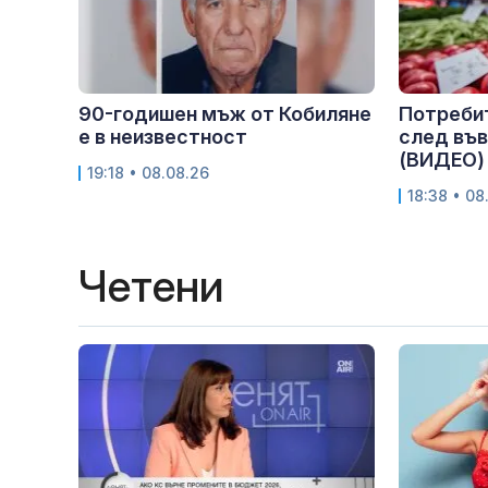
90-годишен мъж от Кобиляне
Потребит
е в неизвестност
след въ
(ВИДЕО)
19:18 • 08.08.26
18:38 • 08
Четени