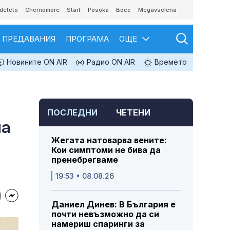
deteto
Chernomore
Start
Posoka
Boec
Megavselena
ПРЕДАВАНИЯ
ПРОГРАМА
ОЩЕ
Новините ON AIR
Радио ON AIR
Времето
ПОСЛЕДНИ
ЧЕТЕНИ
на
Жегата натоварва вените:
Кои симптоми не бива да
пренебрегваме
19:53 • 08.08.26
Даниел Динев: В България е
почти невъзможно да си
намериш спаринги за