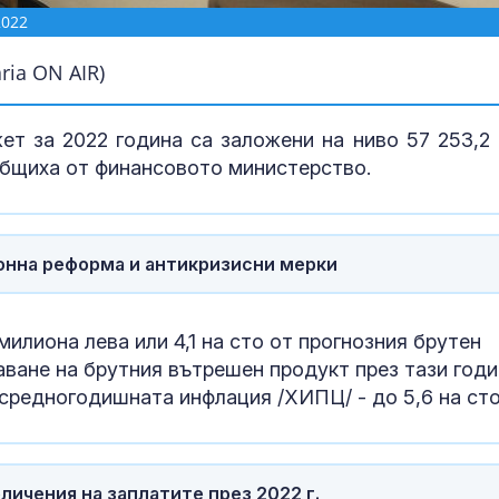
2022
ia ON AIR)
т за 2022 година са заложени на ниво 57 253,2 
съобщиха от финансовото министерство.
онна реформа и антикризисни мерки
УЕФА наложи 
евро глоба н
лиона лева или 4,1 на сто от прогнозния брутен
ване на брутния вътрешен продукт през тази годи
а средногодишната инфлация /ХИПЦ/ - до 5,6 на сто
Последен ден
цените в лева
Потребители 
поскъпване н
личения на заплатите през 2022 г.