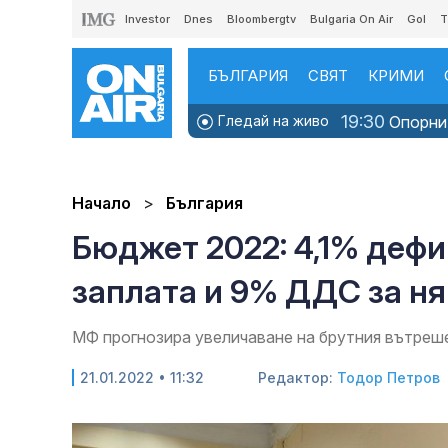
Investor
Dnes
Bloombergtv
Bulgaria On Air
Gol
T
БЪЛГАРИЯ
СВЯТ
КРИМИ
19:30
Гледай на живо
Опорни 
Начало
България
Бюджет 2022: 4,1% дефи
заплата и 9% ДДС за ня
МФ прогнозира увеличаване на брутния вътреш
21.01.2022 • 11:32
Редактор:
Тодор Петров