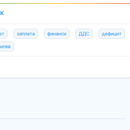
УК
ет
заплата
финанси
ДДС
дефицит
силев