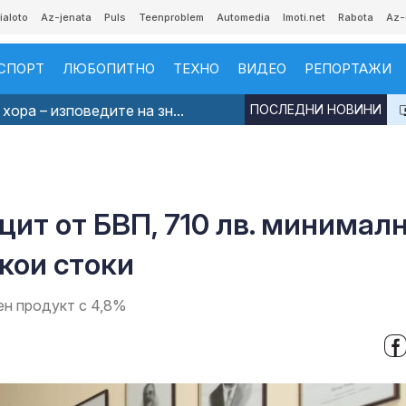
ialoto
Az-jenata
Puls
Teenproblem
Automedia
Imoti.net
Rabota
Az-
СПОРТ
ЛЮБОПИТНО
ТЕХНО
ВИДЕО
РЕПОРТАЖИ
хора – изповедите на зн...
ПОСЛЕДНИ НОВИНИ
цит от БВП, 710 лв. минимал
кои стоки
ен продукт с 4,8%