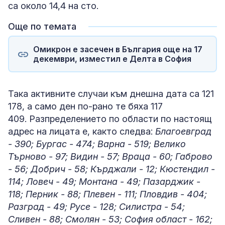
са около 14,4 на сто.
Още по темата
Омикрон е засечен в България още на 17
декември, изместил е Делта в София
Така активните случаи към днешна дата са 121
178, а само ден по-рано те бяха 117
409. Разпределението по области по настоящ
адрес на лицата е, както следва:
Благоевград
- 390; Бургас - 474; Варна - 519; Велико
Търново - 97; Видин - 57; Враца - 60; Габрово
- 56; Добрич - 58; Кърджали - 12; Кюстендил -
114; Ловеч - 49; Монтана - 49; Пазарджик -
118; Перник - 88; Плевен - 111; Пловдив - 404;
Разград - 49; Русе - 128; Силистра - 54;
Сливен - 88; Смолян - 53; София област - 162;