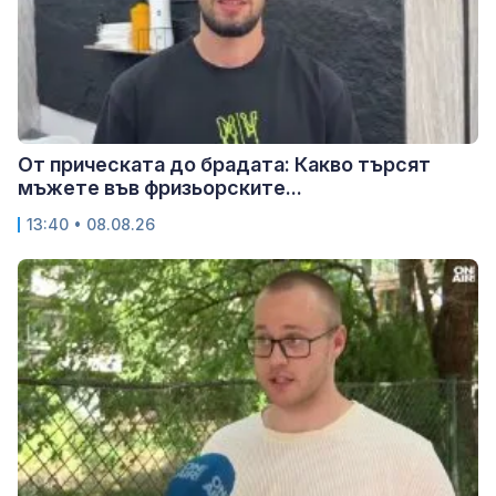
От прическата до брадата: Какво търсят
мъжете във фризьорските...
13:40 • 08.08.26