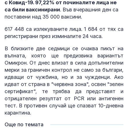
с Ковид-19. 97,22% от починалите лица не
са били ваксинирани
. Във вчерашния ден са
поставени над 35 000 ваксини.
617 448 са излекуваните лица. 1 684 от тях са
регистрирани през изминалите 24 часа.
В близките две седмици се очаква пикът на
вълната, която ще предизвика вариантът
Омикрон. От днес влизат в сила допълнителни
мерки за граничен контрол не само за българи,
идващи от чужбина, но и за чужденци. Ако
идват от страна в "червена зона", освен "зелен
сертификат", те трябва да представят и
отрицателен резултат от PCR или антигенен
тест. В противен случай ще спазват 10-дневна
карантина.
Още по темата