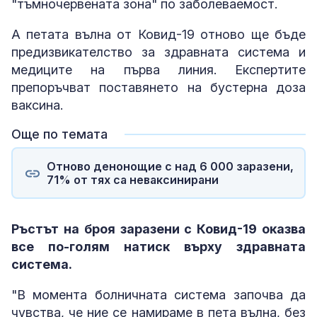
"тъмночервената зона" по заболеваемост.
А петата вълна от Ковид-19 отново ще бъде
предизвикателство за здравната система и
медиците на първа линия. Експертите
препоръчват поставянето на бустерна доза
ваксина.
Още по темата
Отново денонощие с над 6 000 заразени,
71% от тях са неваксинирани
Ръстът на броя заразени с Ковид-19 оказва
все по-голям натиск върху здравната
система.
"В момента болничната система започва да
чувства, че ние се намираме в пета вълна, без