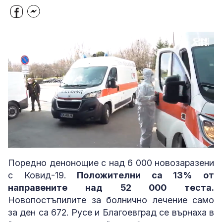
Loaded
:
Unmute
35.14%
Поредно денонощие с над 6 000 новозаразени
с Ковид-19.
Положителни са 13% от
направените над 52 000 теста.
Новопостъпилите за болнично лечение само
за ден са 672. Русе и Благоевград се върнаха в