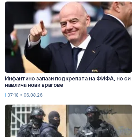
Инфантино запази подкрепата на ФИФА, но си
навлича нови врагове
07:18 • 06.08.26