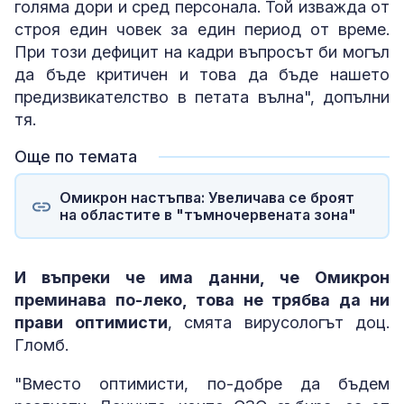
голяма дори и сред персонала. Той изважда от
строя един човек за един период от време.
При този дефицит на кадри въпросът би могъл
да бъде критичен и това да бъде нашето
предизвикателство в петата вълна", допълни
тя.
Още по темата
Омикрон настъпва: Увеличава се броят
на областите в "тъмночервената зона"
И въпреки че има данни, че Омикрон
преминава по-леко, това не трябва да ни
прави оптимисти
, смята вирусологът доц.
Гломб.
"Вместо оптимисти, по-добре да бъдем