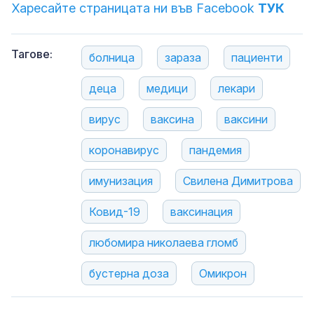
Харесайте страницата ни във Facebook
ТУК
Тагове:
болница
зараза
пациенти
деца
медици
лекари
вирус
ваксина
ваксини
коронавирус
пандемия
имунизация
Свилена Димитрова
Ковид-19
ваксинация
любомира николаева гломб
бустерна доза
Омикрон