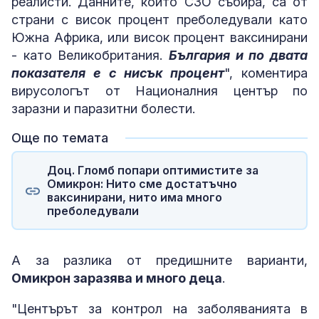
реалисти. Данните, които СЗО събира, са от
страни с висок процент преболедували като
Южна Африка, или висок процент ваксинирани
- като Великобритания.
България и по двата
показателя е с нисък процент
", коментира
вирусологът от Националния център по
заразни и паразитни болести.
Още по темата
Доц. Гломб попари оптимистите за
Омикрон: Нито сме достатъчно
ваксинирани, нито има много
преболедували
А за разлика от предишните варианти,
Омикрон заразява и много деца
.
"Центърът за контрол на заболяванията в