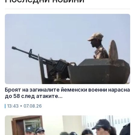
Броят на загиналите йеменски военни нарасна
до 58 след атаките...
13:43 • 07.08.26