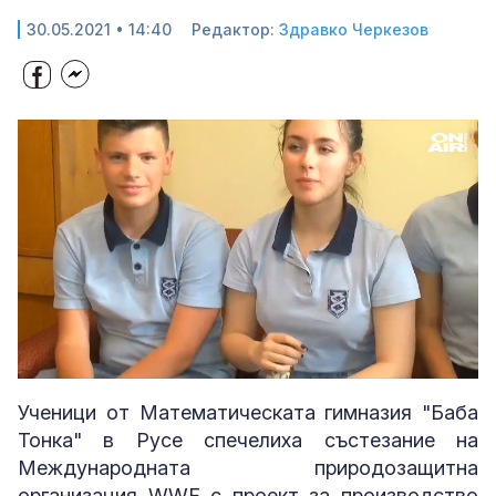
30.05.2021 • 14:40
Редактор:
Здравко Черкезов
Loaded
:
Unmute
44.46%
Ученици от Математическата гимназия "Баба
Тонка" в Русе спечелиха състезание на
Международната природозащитна
организация WWF с проект за производство