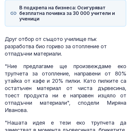
В подкрепа на бизнеса: Осигуряват
безплатна почивка за 30 000 учители и
ученици
Друг отбор от същото училище пък
разработва био гориво за отопление от
отпадъчни материали.
"Ние предлагаме ще произвеждаме еко
трупчета за отопление, направени от 80%
утайка от кафе и 20% пилки. Като пилките са
остатъчен материал от чиста дървесина,
тоест продукта ни е направен изцяло от
отпадъчни материали", сподели Миряна
Иванова.
"Нашата идея е тези еко трупчета да
заместват в момента дървесината, брикетите,