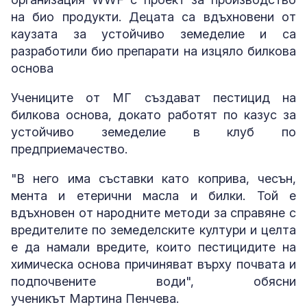
на био продукти. Децата са вдъхновени от
каузата за устойчиво земеделие и са
разработили био препарати на изцяло билкова
основа
Учениците от МГ създават пестицид на
билкова основа, докато работят по казус за
устойчиво земеделие в клуб по
предприемачество.
"В него има съставки като коприва, чесън,
мента и етерични масла и билки. Той е
вдъхновен от народните методи за справяне с
вредителите по земеделските култури и целта
е да намали вредите, които пестицидите на
химическа основа причиняват върху почвата и
подпочвените води", обясни
ученикът Мартина Пенчева.