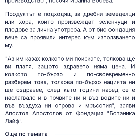
производство", посочи Йоанна Бобева.
Продуктът е подходящ за дребни земеделци
или хора, които произвеждат зеленчуци и
плодове за лична употреба. А от био фондация
вече са проявили интерес към използването
му.
"Аз им казах колкото ми поискате, толкова ще
ви платя, защото здравето няма цена. И
колкото по-бързо и по-своевременно
разберем това, толкова по-бързо нацията ни
ще оздравее, след като години наред се е
наслагвало и в почвите ни и във водите ни и
във въздуха ни отрова и мръсотия", заяви
Апостол Апостолов от Фондация "Ботаника
Лайф".
Още по темата