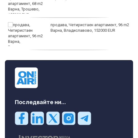
продава, Четиристаен апартамент, 96 m2
Варна, Владиславово, 152000 EUR
продава, Къща, 370 m2 София област, гр.
Костинброд, 358000 EUR
Последвайте ни...