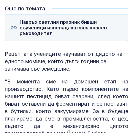
Още по темата
Навръх светлия празник бивши
съученици изненадаха своя класен
ръководител
Рецептата учениците научават от дядото на
едното момиче, който дълги години се
занимава със земеделие.
"В момента сме на домашен етап на
производство. Като първо компонентите на
нашият пестицид биват сварени, след което
биват оставени да ферментират и се поставят
в бутилки, които вакуумираме. За в бъдеще
планираме да сме в промишлеността, с цех,
където да е механизирано цялото