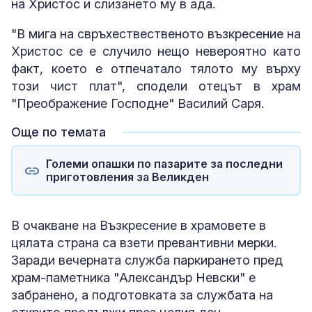
на Христос и слизането му в ада.
"В мига на свръхествественото възкресение на
Христос се е случило нещо невероятно като
факт, което е отпечатало тялото му върху
този чист плат", сподели отецът в храм
"Преображение Господне" Василий Саря.
Още по темата
Големи опашки по пазарите за последни
приготовления за Великден
В очакване на Възкресение в храмовете в
цялата страна са взети превантивни мерки.
Заради вечерната служба паркирането пред
храм-паметника "Александър Невски" е
забранено, а подготовката за службата на