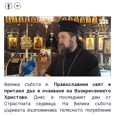
Loaded
:
Unmute
47.84%
Велика събота е.
Православния свят е
притаил дъх в очакване на Възкресението
Христово
. Днес е последният ден от
Страстната седмица. На Велика събота
църквата възпоменава телесното погребение