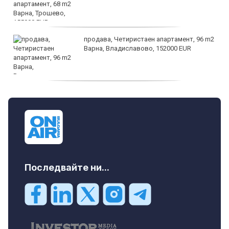
продава, Четиристаен апартамент, 96 m2
Варна, Владиславово, 152000 EUR
продава, Къща, 370 m2 София област, гр.
Костинброд, 358000 EUR
Последвайте ни...