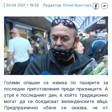
30.04.2021 • 19:33
Редактор:
Юлия Христова
Loaded
:
Unmute
38.30%
Големи опашки се извиха по пазарите за
последни приготовления преди празниците. А
утре е последният ден, в който традиционно
могат да се боядисват великденските яйца.
Предпразнично обаче се оказва, че от