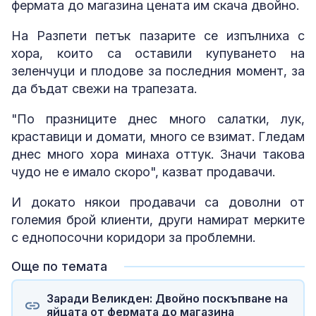
фермата до магазина цената им скача двойно.
На Разпети петък пазарите се изпълниха с
хора, които са оставили купуването на
зеленчуци и плодове за последния момент, за
да бъдат свежи на трапезата.
"По празниците днес много салатки, лук,
краставици и домати, много се взимат. Гледам
днес много хора минаха оттук. Значи такова
чудо не е имало скоро", казват продавачи.
И докато някои продавачи са доволни от
големия брой клиенти, други намират мерките
с еднопосочни коридори за проблемни.
Още по темата
Заради Великден: Двойно поскъпване на
яйцата от фермата до магазина