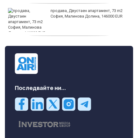
продава, Двустаен апартамент, 73 m2
София, Малинова Долина, 146000 EUR
дава под наем, Офис, 100 m2 София,
Център, 800 EUR
Последвайте ни...