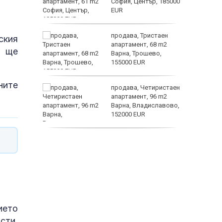
о на
София, Център, 185000
EUR
ин B –
продава, Тристаен
ския
ойността
апартамент, 68 m2
о ще
терола не
Варна, Трошево,
ка на
155000 EUR
ните
продава, Четиристаен
апартамент, 96 m2
Варна, Владиславово,
 ЕМА от
152000 EUR
продава, Къща, 370 m2
София област, гр.
Костинброд, 358000
EUR
ието
сти,