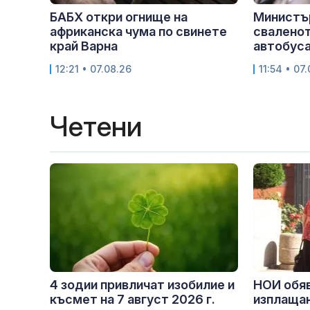
БАБХ откри огнище на
Министър
африканска чума по свинете
свалено
край Варна
автобуса:
12:21 • 07.08.26
11:54 • 07
Четени
4 зодии привличат изобилие и
НОИ обяв
късмет на 7 август 2026 г.
изплащан