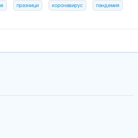
не
празници
коронавирус
пандемия