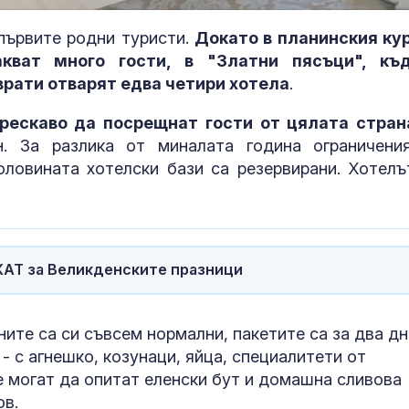
 първите родни туристи.
Докато в планинския ку
кват много гости, в "Златни пясъци", къ
врати отварят едва четири хотела
.
рескаво да посрещнат гости от цялата стран
. За разлика от миналата година ограничени
ловината хотелски бази са резервирани. Хотелъ
 КАТ за Великденските празници
Транспортният
Самобайка –
министър: Не е
познавате ли
морално да се свали
интересна би
ените са си съвсем нормални, пакетите са за два дн
дете със СОП
- с агнешко, козунаци, яйца, специалитети от
е могат да опитат еленски бут и домашна сливова
Братовчед на убития
„Зачатие“ и „
Георги: Не е
бебе“ са прот
ов.