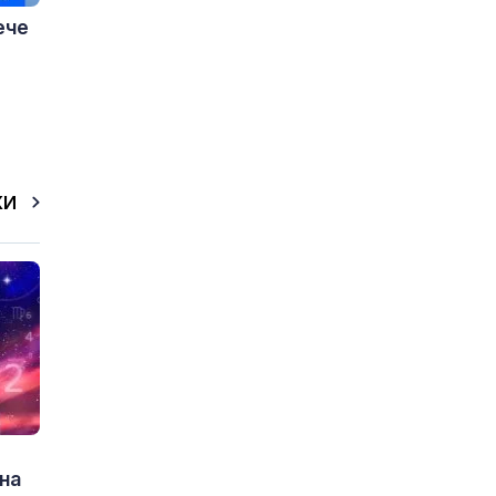
ече
КИ
на