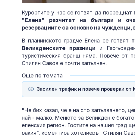
41.83%
Курортите у нас се готвят да посрещнат
"Елена" разчитат на българи и оча
резервациите са основно на чужденци, 
В планинското градче Елена се готвят
т
Великденските празници
и Гергьовден
туристическия бранш няма. Повече от по
Стилян Савов е почти запълнен.
Още по темата
Засилен трафик и повече проверки от
"Не бих казал, че е на сто запълването, ц
най - малко. Менюто за Великден е богато 
еленския регион. Гостите на нашия град щ
ракия", коментира хотелиерът Стилян Сав