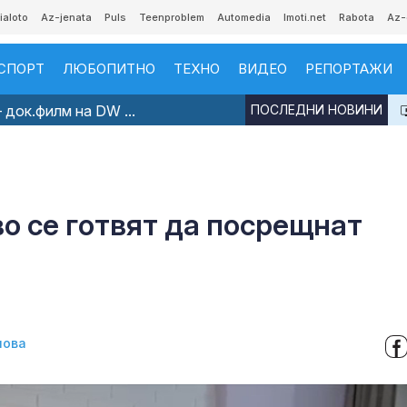
ialoto
Az-jenata
Puls
Teenproblem
Automedia
Imoti.net
Rabota
Az-
СПОРТ
ЛЮБОПИТНО
ТЕХНО
ВИДЕО
РЕПОРТАЖИ
 док.филм на DW ...
ПОСЛЕДНИ НОВИНИ
во се готвят да посрещнат
нова