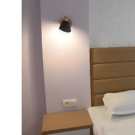
Loaded
:
Unmute