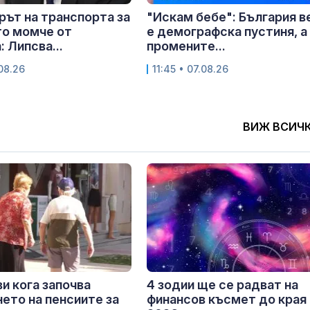
ът на транспорта за
"Искам бебе": България в
то момче от
е демографска пустиня, а
 Липсва...
промените...
.08.26
11:45 • 07.08.26
ВИЖ ВСИЧ
и кога започва
4 зодии ще се радват на
ето на пенсиите за
финансов късмет до края 