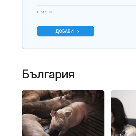
0
от 500
ДОБАВИ
България