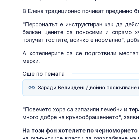
В Елена традиционно почиват предимно бъ
жени
"Персоналът е инструктиран как да дейс
балкан цените са поносими и спрямо х
получат гостите, всичко е нормално", доб
А хотелиерите са се подготвили местат
мерки.
Още по темата
Заради Великден: Двойно поскъпване 
"Повечето хора са запазили лечебни и те
много добре на кръвообращението", заяви
На този фон хотелите по черноморието 
на румънските власти за разхлабване на 