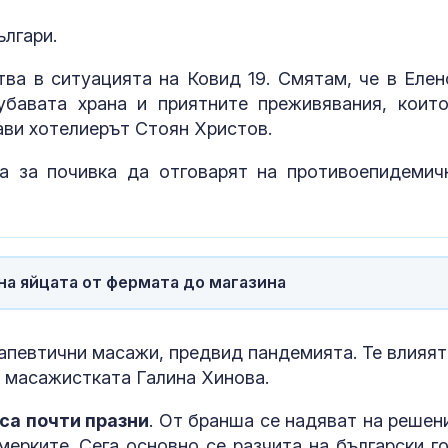
проявявал интерес
прехвърлянет
към деца, пишеше си с
Центъра за
лгари.
асистирана репродукция към НЗОК
Насилие в Радомир:
Аполипопроте
тва в ситуацията на Ковид 19. Смятам, че в Елен
Малолетни бият дете,
кога само ст
убавата храна и приятните преживявания, коит
смеят се и снимат
на LDL-холес
ави хотелиерът Стоян Христов.
стига за оцен
сърдечносъдовия риск?
а за почивка да отговарят на противоепидемич
Слънчев бряг пращи от
12 са новите
туристи: Няма надути
лекарства с
цени, няма свободни
положително
стаи
становище от
юли 2026 г.
на яйцата от фермата до магазина
рапевтични масажи, предвид пандемията. Те влияят
 масажистката Галина Хинова.
са почти празни
. От бранша се надяват на решен
мерките. Сега основно се разчита на български го