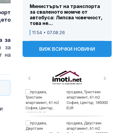
Министърът на транспорта
за сваленото момче от
рорт
автобуса: Липсва човечност,
дето
това не...
11:54 • 07.08.26
а за
я за
ВИЖ ВСИЧКИ НОВИНИ
т на
продава, Тристаен
 тази
апартамент, 61 m2
лка?
София, Център, 185000
и
EUR
Искам
продава, Двустаен
ив
апартамент, 61 m2