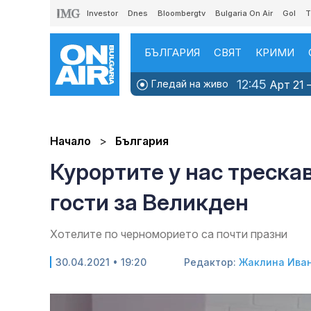
Investor
Dnes
Bloombergtv
Bulgaria On Air
Gol
T
БЪЛГАРИЯ
СВЯТ
КРИМИ
12:45
Гледай на живо
Арт 21 –
Начало
България
Курортите у нас треска
гости за Великден
Хотелите по черноморието са почти празни
30.04.2021 • 19:20
Редактор:
Жаклина Ива