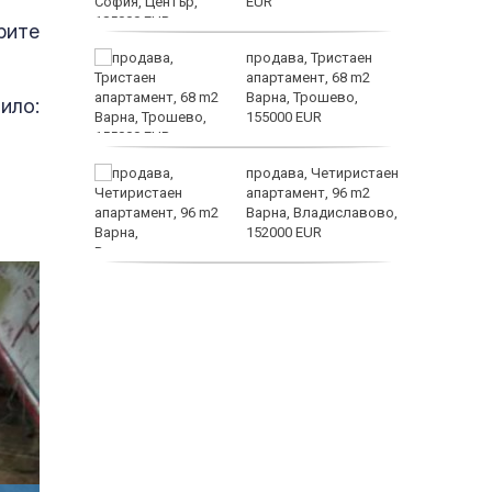
EUR
рите
ин B –
продава, Тристаен
ойността
апартамент, 68 m2
терола не
Варна, Трошево,
ило:
ка на
155000 EUR
продава, Четиристаен
апартамент, 96 m2
Варна, Владиславово,
 ЕМА от
152000 EUR
продава, Къща, 370 m2
София област, гр.
Костинброд, 358000
EUR