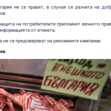
заплати и трудови
Центъра за
асистирана репродукция към НЗОК
гария не се правят, в случая се разчита на доб
ов.
Жертвата се
Аполипопроте
превръща в символ:
кога само ст
Психолог анализира
на LDL-холес
защита на потребителите припомнят вечното прав
агресията на
стига за оцен
информацията от етикета.
 Пловдив
сърдечносъдовия риск?
Първите мамутски
12 са новите
 не се предоверяват на рекламните кампании.
кости в Дунав са
лекарства с
открити преди 150
положително
ев.
години
становище от
юли 2026 г.