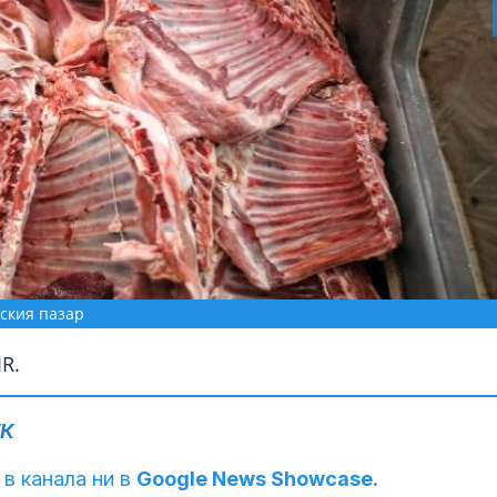
ския пазар
R.
УК
 в канала ни в
Google News Showcase.