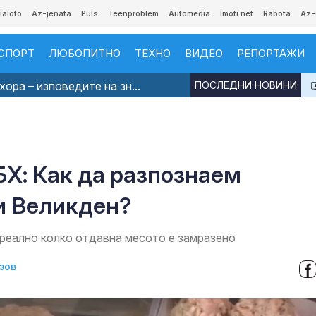
ialoto
Az-jenata
Puls
Teenproblem
Automedia
Imoti.net
Rabota
Az-
СПОРТ
ЛЮБОПИТНО
ТЕХНО
ВИДЕО
РЕПОРТАЖИ
ора – изповедите на зн...
ПОСЛЕДНИ НОВИНИ
БХ: Как да разпознаем
и Великден?
 реално колко отдавна месото е замразено
зов