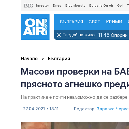
Investor
Dnes
Bloombergtv
Bulgaria On Air
Gol
T
БЪЛГАРИЯ
СВЯТ
КРИМИ
11:45
Гледай на живо
Опорни х
Начало
България
Масови проверки на БА
прясното агнешко пред
На практика е почти невъзможно да се разбере
27.04.2021 • 18:11
Редактор:
Здравко Черке