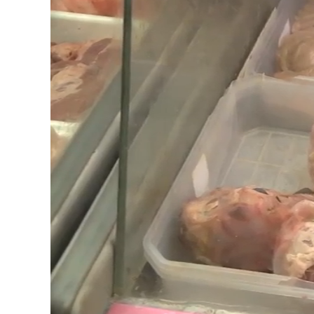
Loaded
:
Unmute