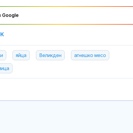
 Google
УК
ци
яйца
Великден
агнешко месо
мица