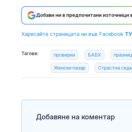
Добави ни в предпочитани източници в
Харесайте страницата ни във Facebook
Т
Тагове:
проверки
БАБХ
празни
Женски пазар
Страстна сед
Добавяне на коментар