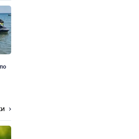
 по
КИ