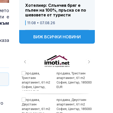
Хотелиер: Слънчев бряг е
пълен на 100%, пръска се по
ието
шевовете от туристи
ти е
 към
11:08 • 07.08.26
ВИЖ ВСИЧКИ НОВИНИ
каза
продава, Тристаен
 тази
апартамент, 61 m2
лка?
София, Център, 185000
EUR
Искам
продава, Двустаен
то
ив
апартамент, 61 m2
о на
София, Център, 185000