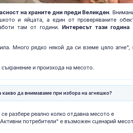
пасност на храните дни преди Великден
. Вниман
шкото и яйцата, а един от проверяваните обек
работи там от години.
Интересът тази година
кила. Много рядко някой да си вземе цяло агне", 
 съхранение и произхода на месото.
Земетресение с
Самобайка –
магнитуд 4,1 е
познавате ли
 какво да внимаваме при избора на агнешко?
регистрирано в
интересна би
Егейско море
 се разбере реално колко отдавна месото е
КНСБ пусна AI
„Зачатие“ и „
"Активни потребители" е възможен сценарий месо
асистента Чавдар:
бебе“ са прот
Дава съвети за
прехвърлянет