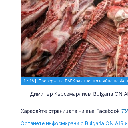
1
/
15
Проверка на БАБХ за агнешко и яйца на Жен
Димитър Кьосемарлиев, Bulgaria ON AI
Харесайте страницата ни във Facebook
Т
Останете информирани с Bulgaria ON AIR и