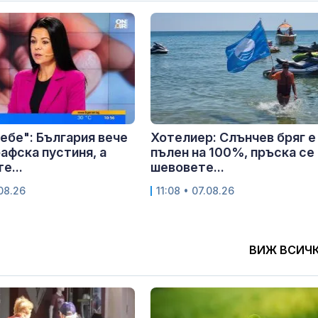
ебе": България вече
Хотелиер: Слънчев бряг е
афска пустиня, а
пълен на 100%, пръска се
е...
шевовете...
.08.26
11:08 • 07.08.26
ВИЖ ВСИЧ