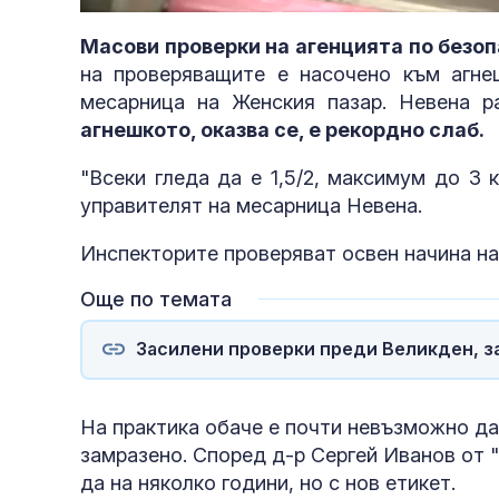
47.39%
Масови проверки на агенцията по безо
на проверяващите е насочено към агне
месарница на Женския пазар. Невена 
агнешкото, оказва се, е рекордно слаб.
"Всеки гледа да е 1,5/2, максимум до 3 
управителят на месарница Невена.
Инспекторите проверяват освен начина на
Още по темата
Засилени проверки преди Великден, за
На практика обаче е почти невъзможно да
замразено. Според д-р Сергей Иванов от 
да на няколко години, но с нов етикет.