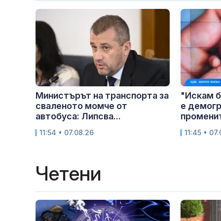
Министърът на транспорта за
"Искам б
сваленото момче от
е демогр
автобуса: Липсва...
променит
11:54 • 07.08.26
11:45 • 07
Четени