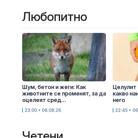
Любопитно
Шум, бетон и жеги: Как
Целулит 
животните се променят, за да
какво на
оцелеят сред...
него
23:00 • 06.08.26
22:45 • 06
Четени