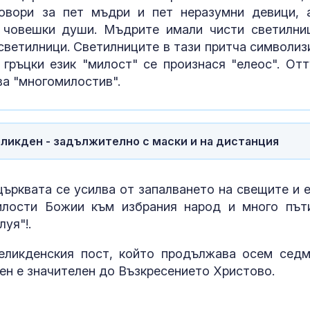
говори за пет мъдри и пет неразумни девици, 
 човешки души. Мъдрите имали чисти светилни
 светилници. Светилниците в тази притча символиз
 гръцки език "милост" се произнася "елеос". Отт
ва "многомилостив".
еликден - задължително с маски и на дистанция
Днес се прощ
журналиста и
Димитър Шум
ърквата се усилва от запалването на свещите и е
илости Божии към избрания народ и много път
уя"!.
Искандер и С
срещу изчерп
еликденския пост, който продължава осем седм
ПВО: Ново
ен е значителен до Възкресението Христово.
предизвикате
Украйна
За наказание: