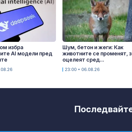
ом избра
Шум, бетон и жеги: Как
ите AI модели пред
животните се променят, з
ите
оцелеят сред...
.08.26
23:00 • 06.08.26
Последвайте 