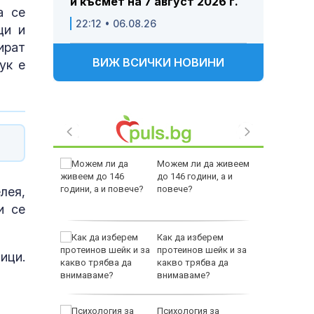
и късмет на 7 август 2026 г.
а се
22:12 • 06.08.26
ци и
ират
ВИЖ ВСИЧКИ НОВИНИ
ук е
аваме с
Можем ли да живеем
 писател
до 146 години, а и
налиев
повече?
лея,
и се
-400
Как да изберем
ваща се
протеинов шейк и за
ици.
какво трябва да
лство за
внимаваме?
 Пратиха
Психология за