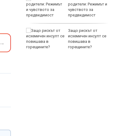
ката”
родители: Режимът и
 облечен
чувството за
ЕО 16+)
предвидимост
EUR
Z-10 за
Защо рискът от
исхемичен инсулт се
→
повишава в
тренират
горещините?
800 EUR