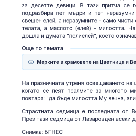
за десетте девици. В тази притча се 
подразбира пет мъдри и пет неразумни
свещен елей, а неразумните - само чисти
телата, а маслото (елей) - милостта. На
дошла и думата "полиелей", което означа
Още по темата
Мерките в храмовете на Цветница и В
На празничната утреня освещаването на ц
когато се пеят псалмите за многото м
повтаря: "да бъде милостта Му вечна, алил
Страстната седмица е последната от В
През тази седмица от Лазаровден всеки д
Снимка: БГНЕС