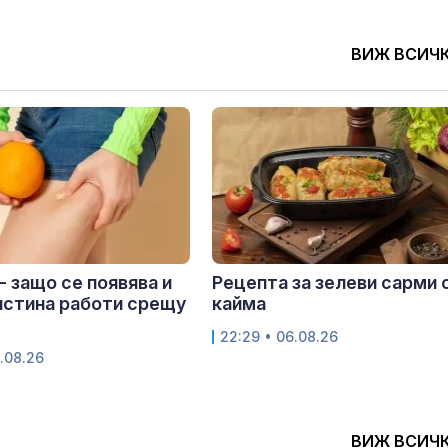
ВИЖ ВСИЧ
- защо се появява и
Рецепта за зелеви сарми 
истина работи срещу
кайма
22:29 • 06.08.26
.08.26
ВИЖ ВСИЧ