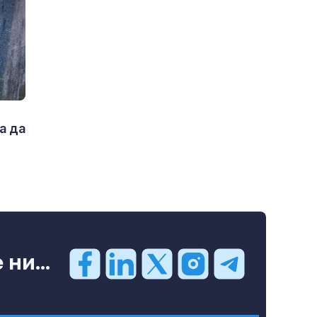
а да
ни...