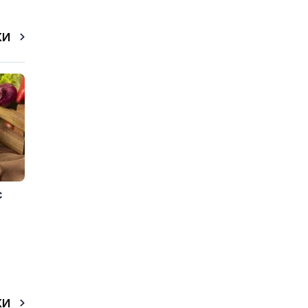
КИ
с
КИ