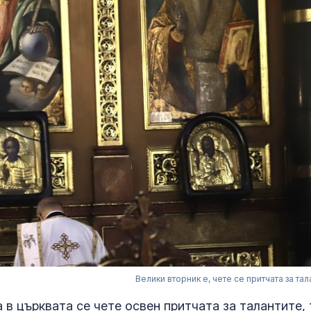
Велики вторник е, чете се притчата за тал
в църквата се чете освен притчата за талантите, 