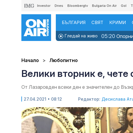
Investor
Dnes
Bloombergtv
Bulgaria On Air
Gol
T
БЪЛГАРИЯ
СВЯТ
КРИМИ
05:20
Гледай на живо
Опорни 
Начало
Любопитно
Велики вторник е, чете 
От Лазаровден всеки ден е значителен до Въз
27.04.2021 • 08:12
Редактор:
Десислава Ат