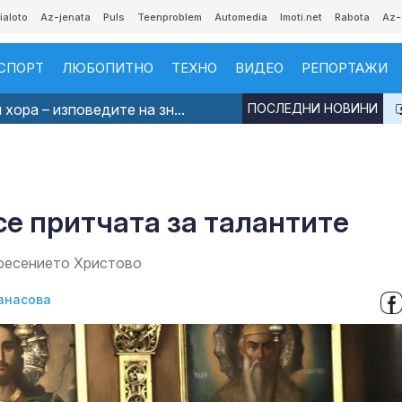
ialoto
Az-jenata
Puls
Teenproblem
Automedia
Imoti.net
Rabota
Az-
СПОРТ
ЛЮБОПИТНО
ТЕХНО
ВИДЕО
РЕПОРТАЖИ
хора – изповедите на зн...
ПОСЛЕДНИ НОВИНИ
се притчата за талантите
кресението Христово
анасова