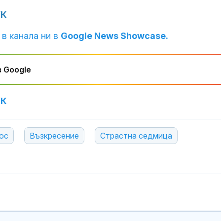
в “месомелач
УК
руски войник
в рокля (ВИД
 в канала ни в
Google News Showcase.
Китай тества 
опасни мисии:
щурмовите
 Google
хеликоптери 
полети под радара
УК
ос
Възкресение
Страстна седмица