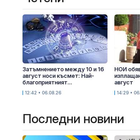
Затъмнението между 10 и 16
НОИ обяв
август носи късмет: Най-
изплащан
благоприятният...
август
12:42 • 06.08.26
14:29 • 06
Последни новини