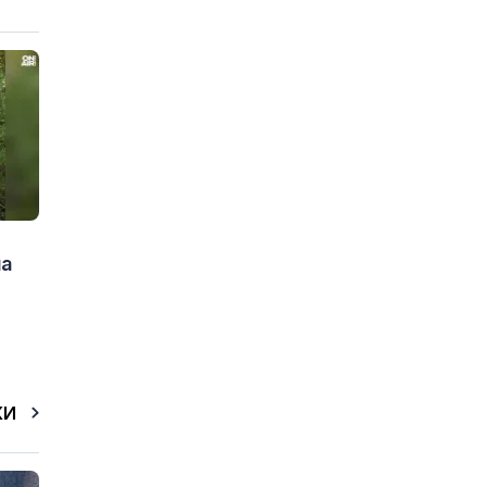
на
КИ