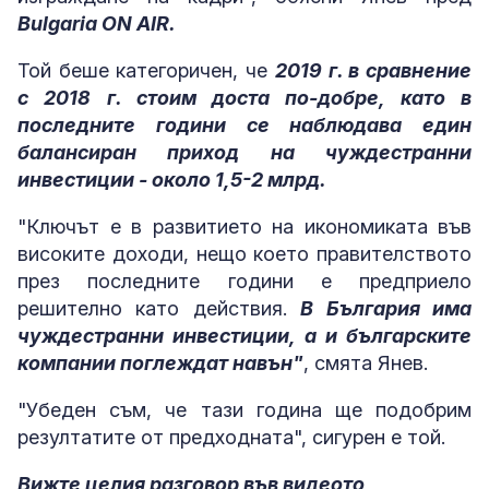
Bulgaria ON AIR.
Той беше категоричен, че
2019 г. в сравнение
с 2018 г. стоим доста по-добре, като в
последните години се наблюдава един
балансиран приход на чуждестранни
инвестиции - около 1,5-2 млрд.
"Ключът е в развитието на икономиката във
високите доходи, нещо което правителството
през последните години е предприело
решително като действия.
В България има
чуждестранни инвестиции, а и българските
компании поглеждат навън"
, смята Янев.
"Убеден съм, че тази година ще подобрим
резултатите от предходната", сигурен е той.
Вижте целия разговор във видеото