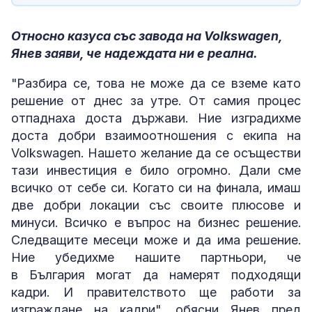
Относно казуса със завода на Volkswagen,
Янев заяви, че надеждата ни е реална.
"Разбира се, това не може да се вземе като
решение от днес за утре. От самия процес
отпаднаха доста държави. Ние изградихме
доста добри взаимоотношения с екипа на
Volkswagen. Нашето желание да се осъществи
тази инвестиция е било огромно. Дали сме
всичко от себе си. Когато си на финала, имаш
две добри локации със своите плюсове и
минуси. Всичко е въпрос на бизнес решение.
Следващите месеци може и да има решение.
Ние убедихме нашите партньори, че
в България могат да намерят подходящи
кадри. И правителството ще работи за
изграждане на кадри", обясни Янев пред