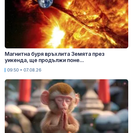
Магнитна буря връхлита Земята през
уикенда, ще продължи поне...
09:50 • 07.08.26