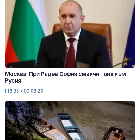
Москва: При Радев София смекчи тона към
Русия
18:35 • 09.08.26