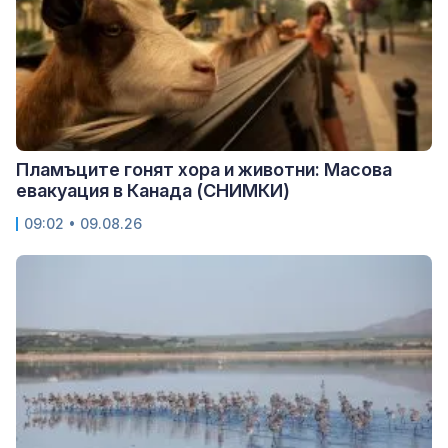
Пламъците гонят хора и животни: Масова
евакуация в Канада (СНИМКИ)
09:02 • 09.08.26