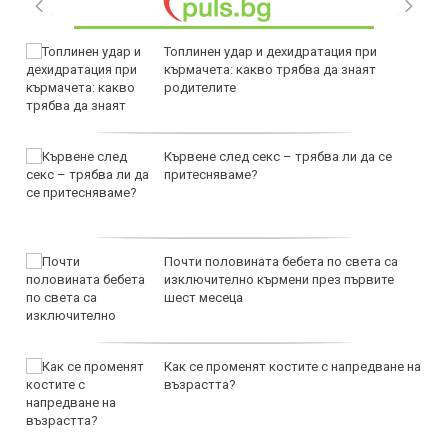
Топлинен удар и дехидратация при
кърмачета: какво трябва да знаят
родителите
Кървене след секс – трябва ли да се
притесняваме?
Почти половината бебета по света са
изключително кърмени през първите
шест месеца
Как се променят костите с напредване на
възрастта?