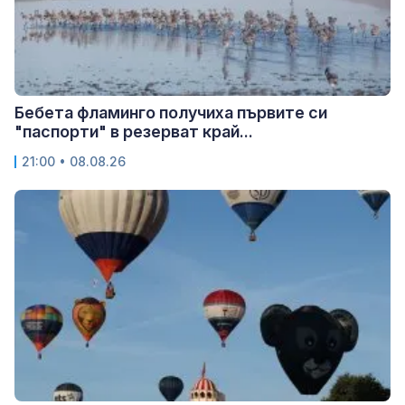
Бебета фламинго получиха първите си
"паспорти" в резерват край...
21:00 • 08.08.26