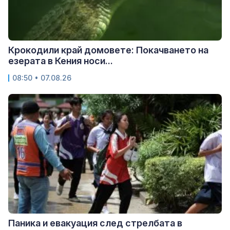
Крокодили край домовете: Покачването на
езерата в Кения носи...
08:50 • 07.08.26
Паника и евакуация след стрелбата в