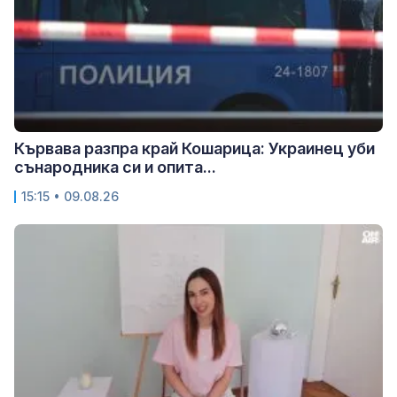
Кървава разпра край Кошарица: Украинец уби
сънародника си и опита...
15:15 • 09.08.26