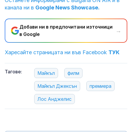
Останете информирани с Bulgaria ON AIR и в
канала ни в
Google News Showcase.
Добави ни в предпочитани източници
→
в Google
Харесайте страницата ни във Facebook
ТУК
Тагове:
Майкъл
филм
Майкъл Джексън
премиера
Лос Анджелис