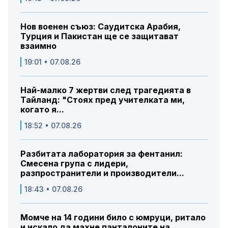
Нов военен съюз: Саудитска Арабия,
Турция и Пакистан ще се защитават
взаимно
19:01 • 07.08.26
Най-малко 7 жертви след трагедията в
Тайланд: "Стоях пред учителката ми,
когато я...
18:52 • 07.08.26
Разбитата лаборатория за фентанил:
Смесена група с лидери,
разпространители и производители...
18:43 • 07.08.26
Момче на 14 години било с юмруци, ритало
и искало да махне панталоните на