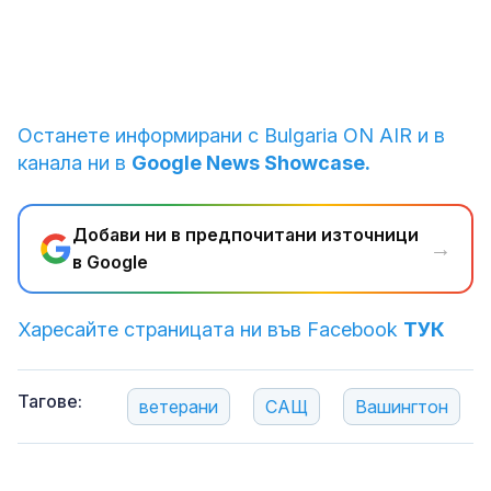
1
от
10
Протест на ветерани в САЩ
Снимка: Reuters
Останете информирани с Bulgaria ON AIR и в
канала ни в
Google News Showcase.
Добави ни в предпочитани източници
→
в Google
Харесайте страницата ни във Facebook
ТУК
Тагове:
ветерани
САЩ
Вашингтон