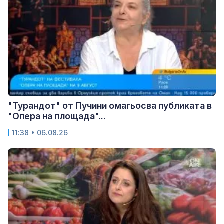
"Турандот" от Пучини омагьосва публиката в
"Опера на площада"...
11:38 • 06.08.26