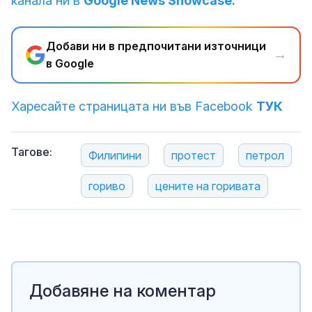
канала ни в
Google News Showcase.
Добави ни в предпочитани източници
→
в Google
Харесайте страницата ни във Facebook
ТУК
Тагове:
Филипини
протест
петрол
гориво
цените на горивата
Добавяне на коментар