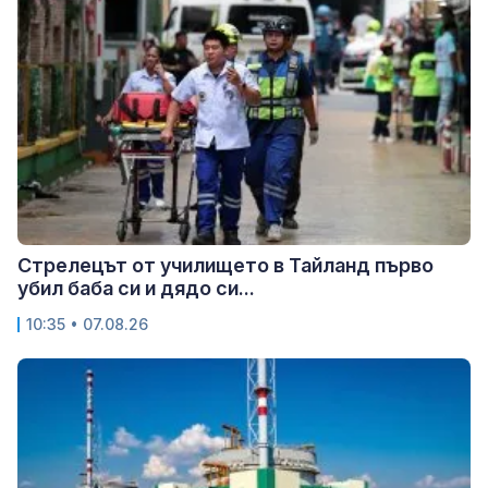
Стрелецът от училището в Тайланд първо
убил баба си и дядо си...
10:35 • 07.08.26