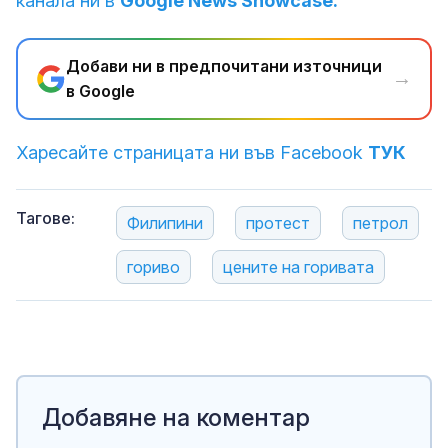
канала ни в
Google News Showcase.
Добави ни в предпочитани източници
→
в Google
Харесайте страницата ни във Facebook
ТУК
Тагове:
Филипини
протест
петрол
гориво
цените на горивата
Добавяне на коментар