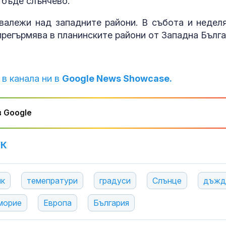
 бъде слънчево.
валежи над западните райони. В събота и недел
прегърмява в планинските райони от Западна Бълга
 в канала ни в
Google News Showcase.
 Google
УК
ик
темепратури
градуси
Слънце
дъжд
морие
Европа
България