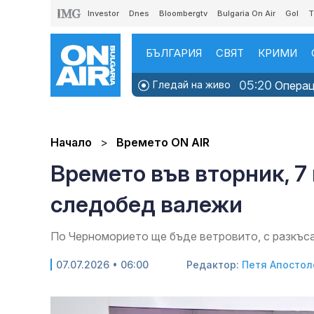
Investor
Dnes
Bloombergtv
Bulgaria On Air
Gol
T
БЪЛГАРИЯ
СВЯТ
КРИМИ
05:20
Гледай на живо
Операци
Начало
Времето ON AIR
Времето във вторник, 7
следобед валежи
По Черноморието ще бъде ветровито, с разкъс
07.07.2026 • 06:00
Редактор:
Петя Апостол