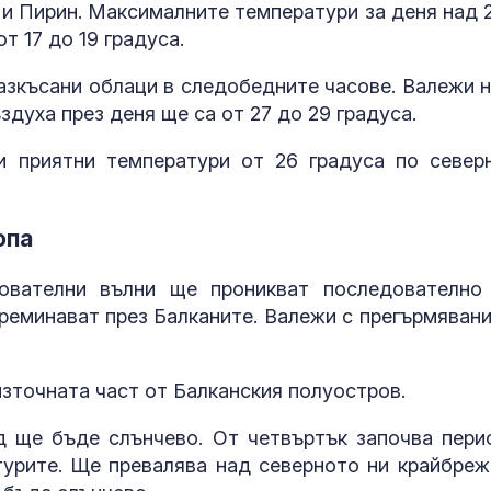
Дубай
напреднала в
 и Пирин. Максималните температури за деня над 
от 17 до 19 градуса.
Учени: Речта на децата
Сухота в очит
може да предскаже
причини и ре
азкъсани облаци в следобедните часове. Валежи н
тревожност и
проблема
духа през деня ще са от 27 до 29 градуса.
депресия
и приятни температури от 26 градуса по север
Ретроградният Хирон
ЕКИП: Българи
ще направи животът
доплатили на
по-лесен за 5 зодии
млн. лв. за л
през 2025 г.
опа
ователни вълни ще проникват последователно
реминават през Балканите. Валежи с прегърмявани
източната част от Балканския полуостров.
д ще бъде слънчево. От четвъртък започва пери
урите. Ще превалява над северното ни крайбреж