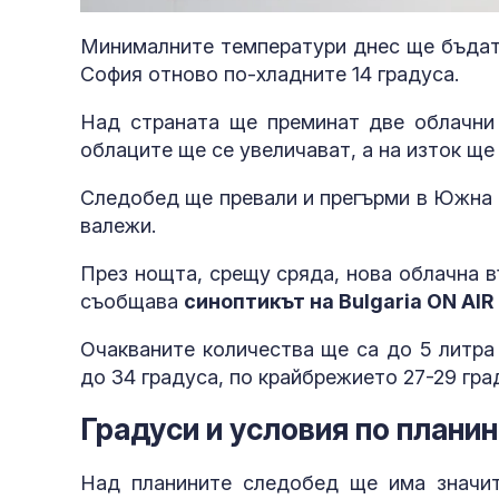
21.44%
Минималните температури днес ще бъдат о
София отново по-хладните 14 градуса.
Над страната ще преминат две облачни
облаците ще се увеличават, а на изток ще
Следобед ще превали и прегърми в Южна Бъ
валежи.
През нощта, срещу сряда, нова облачна в
съобщава
синоптикът на Bulgaria ON A
Очакваните количества ще са до 5 литра
до 34 градуса, по крайбрежието 27-29 гра
Градуси и условия по плани
Над планините следобед ще има значит