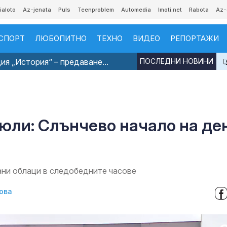
ialoto
Az-jenata
Puls
Teenproblem
Automedia
Imoti.net
Rabota
Az-
СПОРТ
ЛЮБОПИТНО
ТЕХНО
ВИДЕО
РЕПОРТАЖИ
я „История“ – предаване...
ПОСЛЕДНИ НОВИНИ
 юли: Слънчево начало на де
ани облаци в следобедните часове
ова