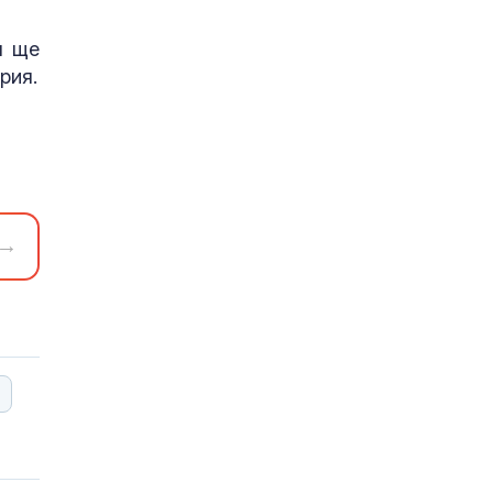
я ще
рия.
→