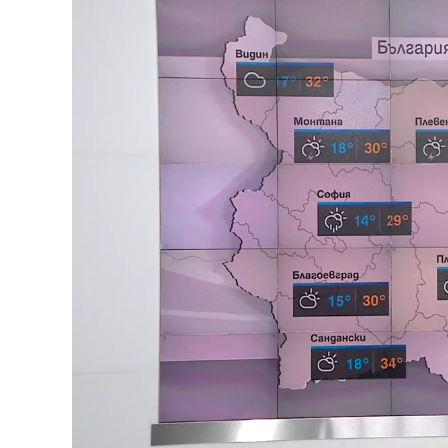
Loaded
:
Unmute