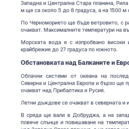
Западна и Централна Стара планина, Рила
м ще са около 5 до 8 градуса, а на 1500 м 
По Черноморието ще бъде ветровито, с р
очакват. Максималните температури на въз
Морската вода е с изпробвано високи 
крайбрежие до 27 градуса по южното.
Обстановката над Балканите и Евр
Облачни системи от океана на послед
Северна и Централна Европа и бързо ще п
очакват над Прибалтика и Русия.
Летни дъждове се очакват в северната и 
В сряда ще вали в Добруджа, а на запа
повече слънце и повишаване на температ