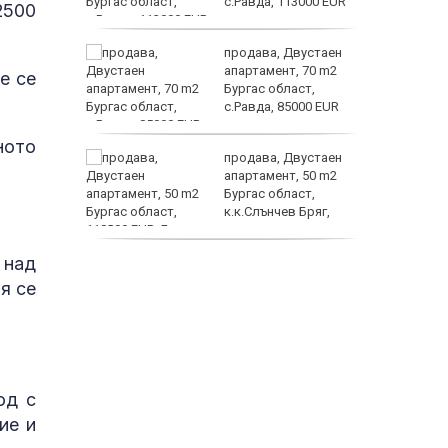
ъзраст
с.Равда, 113000 EUR
2500
е –
продава, Двустаен
шение на
апартамент, 70 m2
е се
Бургас област,
с.Равда, 85000 EUR
ното
те са
продава, Двустаен
д 744
апартамент, 50 m2
екарства
Бургас област,
к.к.Слънчев Бряг,
118000 EUR
електри
 над
продава, Двустаен
апартамент, 59 m2
я се
Бургас област,
гр.Несебър, 98000 EUR
од с
ие и