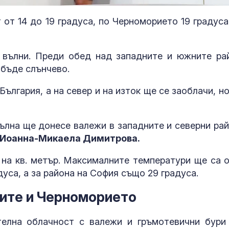
т 14 до 19 градуса, по Черноморието 19 градуса,
 вълни. Преди обед над западните и южните ра
 бъде слънчево.
лгария, а на север и на изток ще се заоблачи, но
ълна ще донесе валежи в западните и северни рай
IR Иоанна-Микаела Димитрова.
Как християнството и
Лазерна лито
църквата направиха
на конкремен
 на кв. метър. Максималните температури ще са о
Европа богата
уретера – под
дуса, а за района на София също 29 градуса.
показания и
противопоказания
ните и Черноморието
Захарова: Милиардите
Мултивитами
на Запада можеха да
може да подп
елна облачност с валежи и гръмотевични бури
превърнат Украйна в
активността 