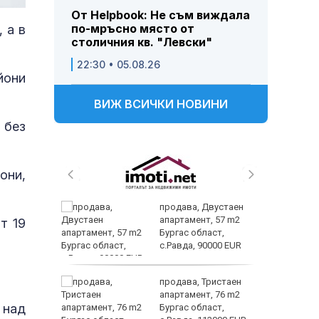
От Helpbook: Не съм виждала
по-мръсно място от
 а в
столичния кв. "Левски"
22:30 • 05.08.26
йони
ВИЖ ВСИЧКИ НОВИНИ
 без
они,
трипсия
продава, Двустаен
т в
апартамент, 57 m2
т 19
ходи,
Бургас област,
с.Равда, 90000 EUR
ните
продава, Тристаен
омогне
апартамент, 76 m2
 над
в
Бургас област,