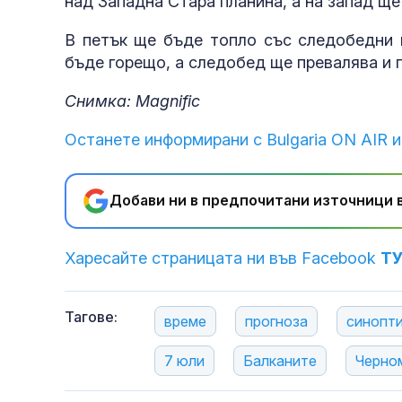
над Западна Стара планина, а на запад ще
В петък ще бъде топло със следобедни 
бъде горещо, а следобед ще превалява и 
Снимка: Magnific
Останете информирани с Bulgaria ON AIR и
Добави ни в предпочитани източници в
Харесайте страницата ни във Facebook
Т
Тагове:
време
прогноза
синопт
7 юли
Балканите
Черно