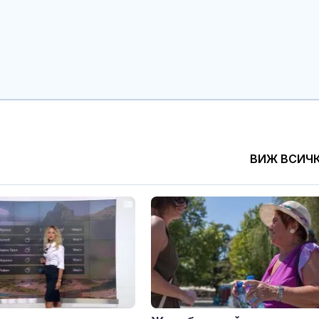
Почина певицата
Почти полов
Джансевер Далипова
бебета по све
изключителн
кърмени през
шест месеца
В Кричим събират пари
Как се проме
за съдебните разходи
костите с на
на убития Георги
на възрастта
ВИЖ ВСИЧ