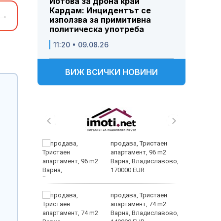
Йотова за дрона край
Кардам: Инцидентът се
→
използва за примитивна
политическа употреба
11:20 • 09.08.26
ВИЖ ВСИЧКИ НОВИНИ
 и
продава, Тристаен
 при
апартамент, 96 m2
акво
Варна, Владиславово,
аят
170000 EUR
 секс –
продава, Тристаен
се
апартамент, 74 m2
е?
Варна, Владиславово,