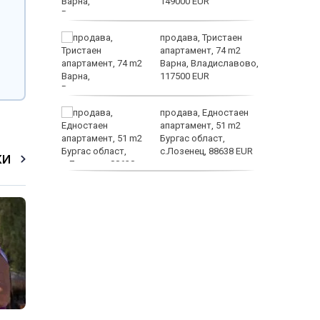
149000 EUR
ината
продава, Тристаен
та са
апартамент, 74 m2
о
Варна, Владиславово,
 първите
117500 EUR
астерои
нят
продава, Едностаен
предване
апартамент, 51 m2
?
Бургас област,
с.Лозенец, 88638 EUR
КИ
продава, Едностаен
апартамент, 39 m2
Бургас област,
к.к.Слънчев Бряг,
65500 EUR