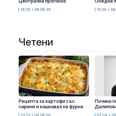
Централна прогноза
Обедна п
18:30 • 08.08.26
13:30 • 08
Четени
Рецепта за картофи със
Почина 
сирене и кашкавал на фурна
Далипов
22:13 • 08.08.26
07:04 • 0