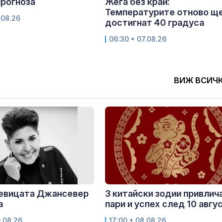
рогноза
Жега без край:
Температурите отново щ
.08.26
достигнат 40 градуса
06:30 • 07.08.26
ВИЖ ВСИЧ
певицата Джансевер
3 китайски зодии привлич
а
пари и успех след 10 авгу
9.08.26
17:00 • 08.08.26