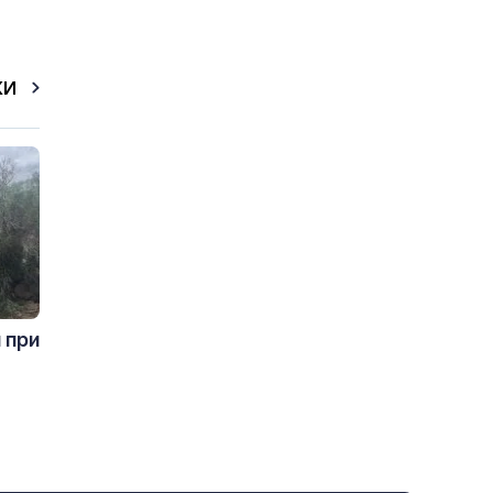
КИ
 при