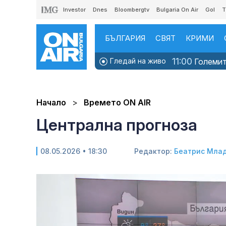
Investor
Dnes
Bloombergtv
Bulgaria On Air
Gol
T
БЪЛГАРИЯ
СВЯТ
КРИМИ
11:00
Гледай на живо
Големите
Начало
Времето ON AIR
Централна прогноза
08.05.2026 • 18:30
Редактор:
Беатрис Мла