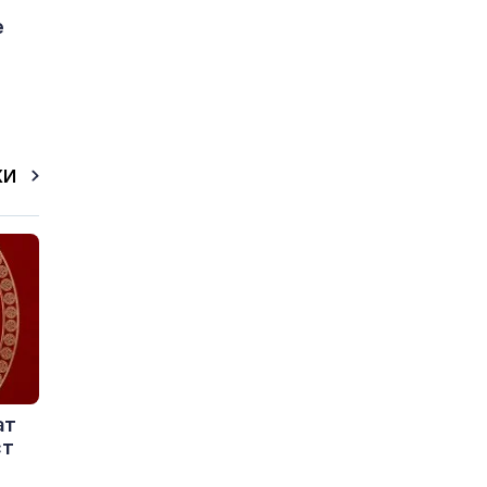
е
КИ
ат
ст