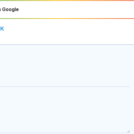
 Google
УК
Най-малко 22 души
Топлинен удар
загинаха при челен
дехидратация
сблъсък между два
кърмачета: к
автобуса
трябва да зн
родителите
Бившият адвокат на
Кървене след
Тръмп вече главен
трябва ли да 
прокурор
притеснявам