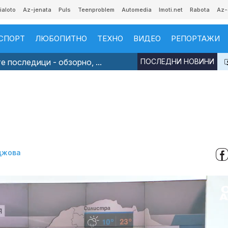
ialoto
Az-jenata
Puls
Teenproblem
Automedia
Imoti.net
Rabota
Az-
СПОРТ
ЛЮБОПИТНО
ТЕХНО
ВИДЕО
РЕПОРТАЖИ
 последици - обзорно, ...
ПОСЛЕДНИ НОВИНИ
джова