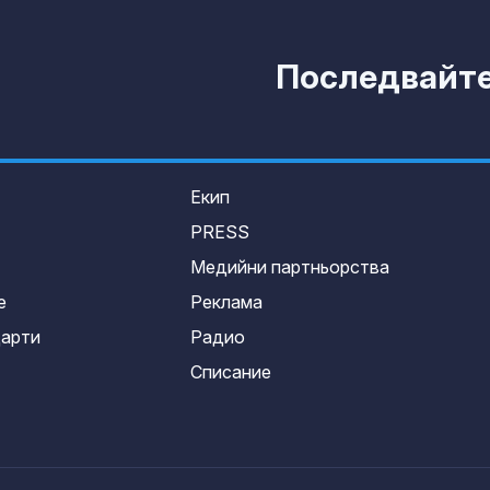
Последвайте 
Екип
PRESS
Медийни партньорства
е
Реклама
дарти
Радио
Списание