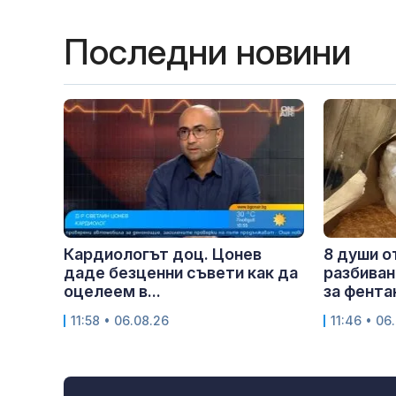
Последни новини
Кардиологът доц. Цонев
8 души о
даде безценни съвети как да
разбиван
оцелеем в...
за фента
11:58 • 06.08.26
11:46 • 06