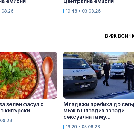
на емисия
Централна емисия
4.08.26
19:48 • 03.08.26
ВИЖ ВСИЧ
за зелен фасул с
Младежи пребиха до смъ
о кипърски
мъж в Пловдив заради
сексуалната му...
.08.26
18:29 • 05.08.26