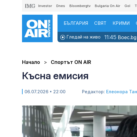
Investor
Dnes
Bloombergtv
Bulgaria On Air
Gol
T
БЪЛГАРИЯ
СВЯТ
КРИМИ
11:45
Гледай на живо
Boec.bg 
Начало
Спортът ON AIR
Късна емисия
06.07.2026 • 22:00
Редактор:
Елеонора Та