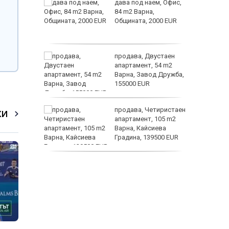
ф.
дава под наем, Офис,
игна на
84 m2 Варна,
ишен
Общината, 2000 EUR
ежка
Кентавъ
и методи
продава, Двустаен
с болката
апартамент, 54 m2
Варна, Завод Дружба,
155000 EUR
то на
продава, Четиристаен
КИ
та
апартамент, 105 m2
рило
Варна, Кайсиева
д
Градина, 139500 EUR
продава, Къща, 110 m2
София, Доброславци
(с.), 275000 EUR