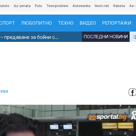
ialoto
Az-jenata
Puls
Teenproblem
Automedia
Imoti.net
Rabota
Az-
СПОРТ
ЛЮБОПИТНО
ТЕХНО
ВИДЕО
РЕПОРТАЖИ
– предаване за бойни с...
ПОСЛЕДНИ НОВИНИ
нева