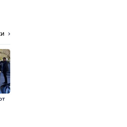
КИ
рт