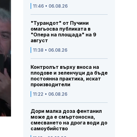
11:46 • 06.08.26
"Турандот" от Пучини
омагьосва публиката в
"Опера на площада" на 9
август
11:38 • 06.08.26
Контролът върху вноса на
плодове и зеленчуци да бъде
постоянна практика, искат
производители
11:22 • 06.08.26
Дори малка доза фентанил
може да е смъртоносна,
смесването на дрога води до
самоубийство