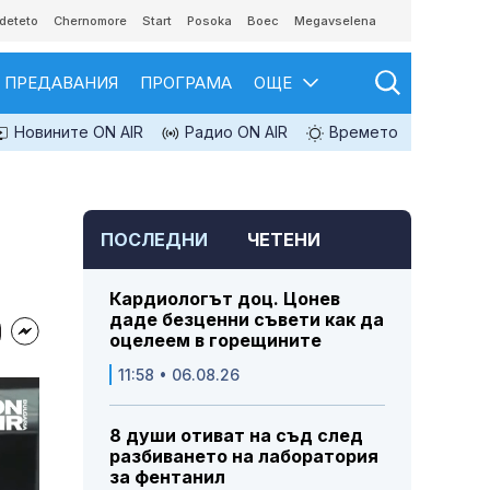
deteto
Chernomore
Start
Posoka
Boec
Megavselena
ПРЕДАВАНИЯ
ПРОГРАМА
ОЩЕ
Новините ON AIR
Радио ON AIR
Времето
ПОСЛЕДНИ
ЧЕТЕНИ
Кардиологът доц. Цонев
даде безценни съвети как да
оцелеем в горещините
11:58 • 06.08.26
8 души отиват на съд след
разбиването на лаборатория
за фентанил