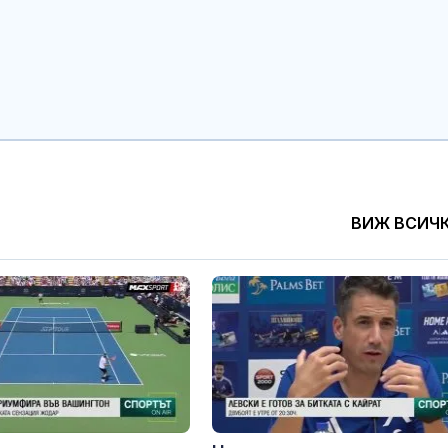
Проект за изграждане
Екипът на про
на 13-етажна
Габровски вд
"мегаджамия"
крака 15-год
разгневи жителите на
борец след т
травма и парализа
Лекарите в Бургас
Алтернативн
спасиха пациент с
за справяне 
тежка легионелна
в кръста
инфекция
Петър Янков: Жегата у
Преместване
ВИЖ ВСИЧ
нас ще се задържи
психиатрична
дълго, валежи - след
болница в Ку
18 август
отново е пре
изпитание