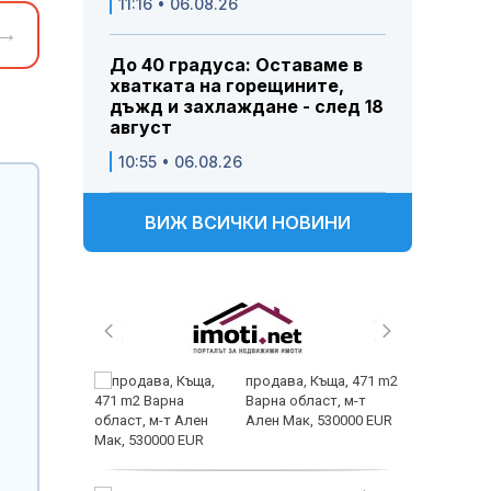
11:16 • 06.08.26
→
До 40 градуса: Оставаме в
хватката на горещините,
дъжд и захлаждане - след 18
август
10:55 • 06.08.26
ВИЖ ВСИЧКИ НОВИНИ
ията на
продава, Къща, 471 m2
ят върху
Варна област, м-т
а на
Ален Мак, 530000 EUR
история