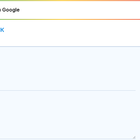
 Google
УК
Пребиха тийнейджър в
Как съкращен
училищен двор
матката влия
имплантацият
ембриона?