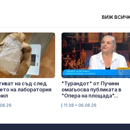
ВИЖ ВСИЧ
тиват на съд след
"Турандот" от Пучини
ето на лаборатория
омагьосва публиката в
нил
"Опера на площада"...
.08.26
11:38 • 06.08.26