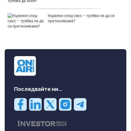
Кървене след секс – трябва ли да се
притесняваме?
Последвайте ни...