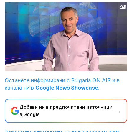
Loaded
:
Unmute
8.44%
Останете информирани с Bulgaria ON AIR и в
канала ни в
Google News Showcase.
Добави ни в предпочитани източници
→
в Google