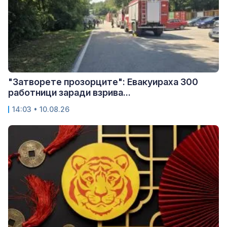
"Затворете прозорците": Евакуираха 300
работници заради взрива...
14:03 • 10.08.26