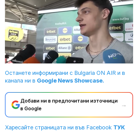
Loaded
:
Unmute
16.55%
Останете информирани с Bulgaria ON AIR и в
канала ни в
Google News Showcase.
Добави ни в предпочитани източници
→
в Google
Харесайте страницата ни във Facebook
ТУК