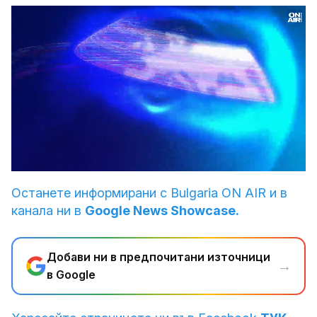
Loaded
:
Unmute
4.10%
Останете информирани с Bulgaria ON AIR и в
канала ни в
Google News Showcase.
Добави ни в предпочитани източници
→
в Google