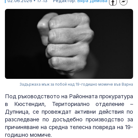
02.06.2026 • 17:13
Редактор:
Вяра Димова
Задържаха мъж за побой над 19-годишно момиче във Варна
Под ръководството на Районната прокуратура
в Кюстендил, Териториално отделение –
Дупница, се провеждат активни действия по
разследване по досъдебно производство за
причиняване на средна телесна повреда на 19-
годишно момиче.