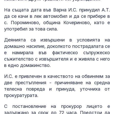
На същата дата във Варна И.С. принудил А.Т.
да се качи в лек автомобил и да се прибере в
с. Пороминово, община Кочериново, като е
употребил за това сила.
Деянията са извършени в условията на
домашно насилие, доколкото пострадалата се
е намирала във фактическо съпружеско
съжителство с извършителя и е живяла с него
в едно домакинство.
И.С. е привлечен в качеството на обвиняем за
две престъпления - причиняване на средна
телесна повреда и принуда, уточниха от
прокуратурата.
С постановление на прокурор лицето е
задържано за срок до 72 часа. Предстои да