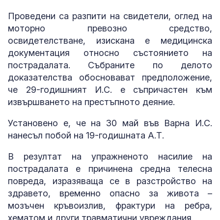
Проведени са разпити на свидетели, оглед на
моторно превозно средство,
освидетелстване, изискана е медицинска
документация относно състоянието на
пострадалата. Събраните по делото
доказателства обосновават предположение,
че 29-годишният И.С. е съпричастен към
извършването на престъпното деяние.
Установено е, че на 30 май във Варна И.С.
нанесъл побой на 19-годишната А.Т.
В резултат на упражненото насилие на
пострадалата е причинена средна телесна
повреда, изразяваща се в разстройство на
здравето, временно опасно за живота –
мозъчен кръвоизлив, фрактури на ребра,
хематом и други травматични увреждания.