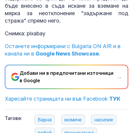
бъде внесено в съда искане за вземане на
мярка за неотклонение "задържане под
стража" спрямо него.
Снимка: pixabay
Останете информирани с Bulgaria ON AIR и в
канала ни в
Google News Showcase.
Добави ни в предпочитани източници
→
в Google
Харесайте страницата ни във Facebook
ТУК
Тагове:
Варна
момиче
насилие
побой
прокуратура