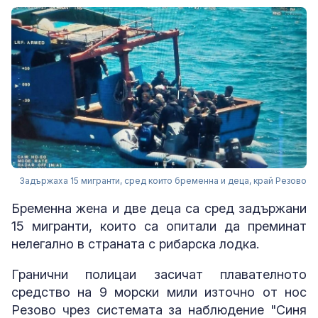
Задържаха 15 мигранти, сред които бременна и деца, край Резово
Бременна жена и две деца са сред задържани
15 мигранти, които са опитали да преминат
нелегално в страната с рибарска лодка.
Гранични полицаи засичат плавателното
средство на 9 морски мили източно от нос
Резово чрез системата за наблюдение "Синя