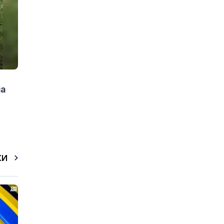
на
КИ