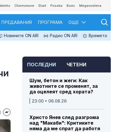
deteto
Chernomore
Start
Posoka
Boec
Megavselena
ПРЕДАВАНИЯ
ПРОГРАМА
ОЩЕ
Новините ON AIR
Радио ON AIR
Времето
ПОСЛЕДНИ
ЧЕТЕНИ
чи
Шум, бетон и жеги: Как
животните се променят, за
да оцелеят сред хората?
23:00 • 06.08.26
Христо Янев след разгрома
над "Макаби": Критиките
няма да ме спрат да работя