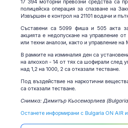
17 394 моторни превозни средства са пр
полицейска операция за спазване на Зак
Извършен е контрол на 21101 водачи и път
Съставени са 5099 фиша и 505 акта за
акцията е недопускане на управление от
или техни аналози, както и управление н
В рамките на изминалия ден са установен
на алкохол - 14 от тях са шофирали след у
над 1,2 на 1000, 2 са отказали тестване.
Под въздействие на наркотични вещества
са отказали тестване.
Снимка: Димитър Кьосемарлиев (Bulgaria
Останете информирани с Bulgaria ON AIR и