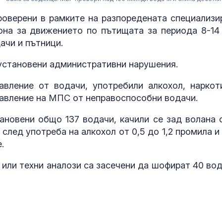
роверени в рамките на разпоредената специализи
она за движението по пътищата за периода 8-14
ачи и пътници.
 установени административни нарушения.
авление от водачи, употребили алкохол, наркот
правление на МПС от неправоспособни водачи.
ановени общо 137 водачи, качили се зад волана 
след употреба на алкохол от 0,5 до 1,2 промила и 
.
или техни аналози са засечени да шофират 40 вод