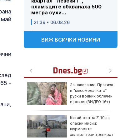
квартал "Левски Г",
пламъците обхванаха 500
рана
метра сухи...
 май
21:39 • 06.08.26
ВИЖ ВСИЧКИ НОВИНИ
ични
след
65 -
За наказание: Пратиха
в “месомелачката”
руски войник облечен
в рокля (ВИДЕО 16+)
ачи,
Китай тества Z-10 за
опасни мисии:
щурмовите
хеликоптери тренират