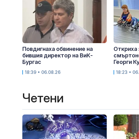
Повдигнаха обвинение на
Откриха 
бившия директор на ВиК-
смъртон
Бургас
Георги К
18:39 • 06.08.26
18:23 • 06
Четени