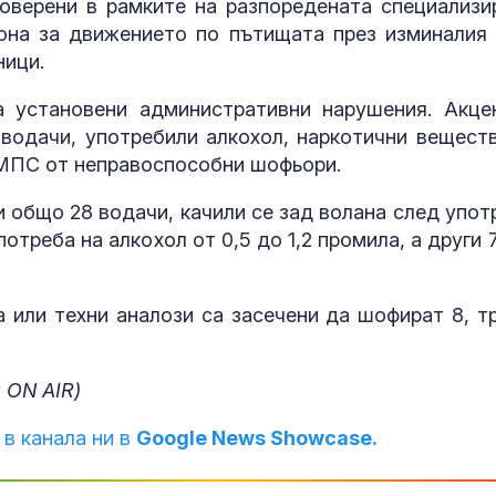
оверени в рамките на разпоредената специализи
она за движението по пътищата през изминалия 
ници.
 установени административни нарушения. Акце
 водачи, употребили алкохол, наркотични веществ
а МПС от неправоспособни шофьори.
и общо 28 водачи, качили се зад волана след упот
потреба на алкохол от 0,5 до 1,2 промила, а други 
 или техни аналози са засечени да шофират 8, т
 ON AIR)
 в канала ни в
Google News Showcase.