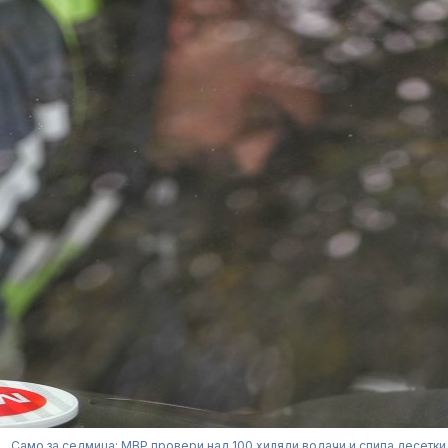
Само за седмица: МВР провери над 100 хиляди водачи и спипа десетки