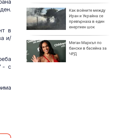
полети под радара
рана
ден.
Как войните между
Иран и Украйна се
превърнаха в един
енергиен шок
нт в
а и/
Меган Маркъл по
бански в басейна за
ЧРД
реба
7 - с
рима