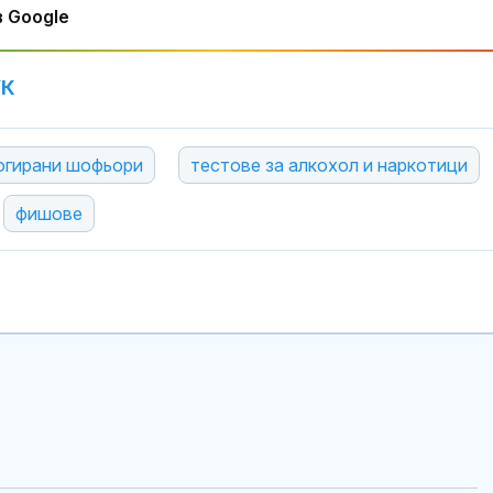
 Google
УК
огирани шофьори
тестове за алкохол и наркотици
фишове