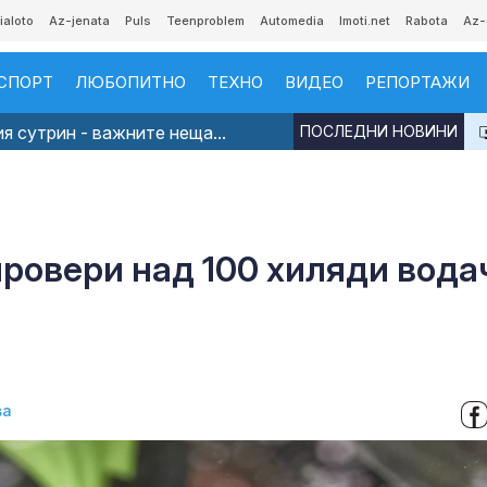
ialoto
Az-jenata
Puls
Teenproblem
Automedia
Imoti.net
Rabota
Az-
СПОРТ
ЛЮБОПИТНО
ТЕХНО
ВИДЕО
РЕПОРТАЖИ
я сутрин - важните неща...
ПОСЛЕДНИ НОВИНИ
ровери над 100 хиляди вода
ва