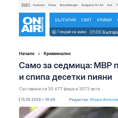
Investor
Dnes
Bloombergtv
Bulgaria On Air
Gol
T
БЪЛГАРИЯ
СВЯТ
КРИМИ
01:00
Гледай на живо
Българи
Начало
Криминално
Само за седмица: МВР п
и спипа десетки пияни
Съставени са 30 477 фиша и 3073 акта
15.05.2026 • 19:49
Редактор:
Искра Ангело