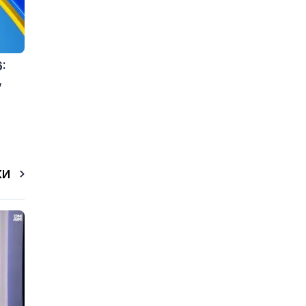
:
,
КИ