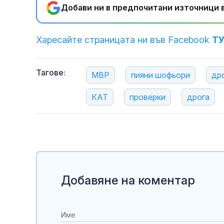
Добави ни в предпочитани източници в
Харесайте страницата ни във Facebook
Т
Тагове:
МВР
пияни шофьори
др
КАТ
проверки
дрога
Добавяне на коментар