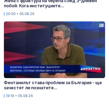
Жена с фрактура на черепа след 3-дневен
побой: Кога институциите...
20:00 • 05.08.26
Фентанилът става проблем за България - ще
зачестят ли познатите...
19:19 • 05.08.26