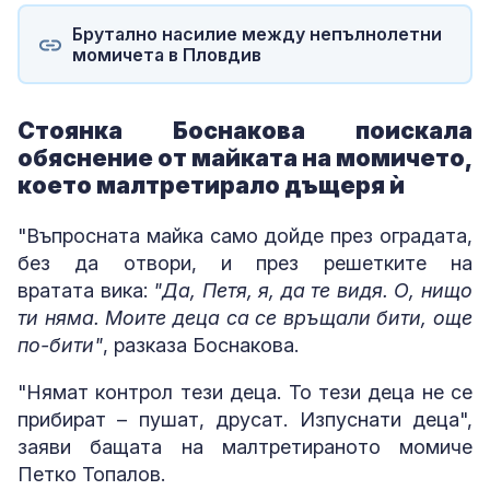
Брутално насилие между непълнолетни
момичета в Пловдив
Стоянка Боснакова поискала
обяснение от майката на момичето,
което малтретирало дъщеря ѝ
"Въпросната майка само дойде през оградата,
без да отвори, и през решетките на
вратата вика:
"Да, Петя, я, да те видя. О, нищо
ти няма. Моите деца са се връщали бити, още
по-бити"
, разказа Боснакова.
"Нямат контрол тези деца. То тези деца не се
прибират – пушат, друсат. Изпуснати деца",
заяви бащата на малтретираното момиче
Петко Топалов.