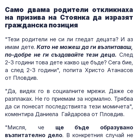
Само двама родители откликнаха
на призива на Стоянка да изразят
гражданска позиция
"Тези родители не си ли гледат децата? И аз
имам дете.
Като не можеш да ги възпитаваш,
по-добре не ги създавайте тези деца.
След
2-3 години това дете какво ще бъде? Сега бие,
а след 2-3 години", попита Христо Атанасов
от Пловдив.
"Да, видях го в социалните мрежи. Даже се
разплаках. Не го приемам за нормално. Трябва
да си понесат последствията тези момичета",
коментира Даниела Гайдарова от Пловдив.
"Мисля, че
ще бъде образувано
възпитателно дело
. В конкретния случай не