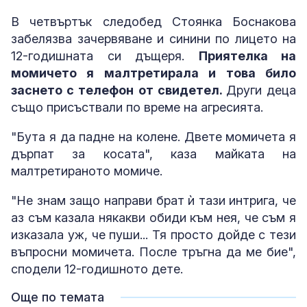
В четвъртък следобед Стоянка Боснакова
забелязва зачервяване и синини по лицето на
12-годишната си дъщеря.
Приятелка на
момичето я малтретирала и това било
заснето с телефон от свидетел.
Други деца
също присъствали по време на агресията.
"Бута я да падне на колене. Двете момичета я
дърпат за косата", каза майката на
малтретираното момиче.
"Не знам защо направи брат ѝ тази интрига, че
аз съм казала някакви обиди към нея, че съм я
изказала уж, че пуши... Тя просто дойде с тези
въпросни момичета. После тръгна да ме бие",
сподели 12-годишното дете.
Още по темата