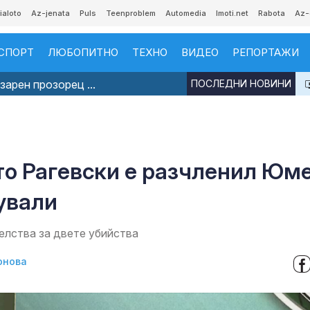
ialoto
Az-jenata
Puls
Teenproblem
Automedia
Imoti.net
Rabota
Az-
СПОРТ
ЛЮБОПИТНО
ТЕХНО
ВИДЕО
РЕПОРТАЖИ
арен прозорец ...
ПОСЛЕДНИ НОВИНИ
то Рагевски е разчленил Юм
чували
елства за двете убийства
онова