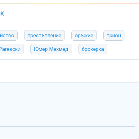
УК
ийство
престъпление
оръжие
трион
Рагевски
Юмер Мехмед
брокерка