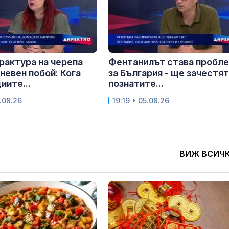
рактура на черепа
Фентанилът става пробл
невен побой: Кога
за България - ще зачестят
иите...
познатите...
.08.26
19:19 • 05.08.26
ВИЖ ВСИЧ