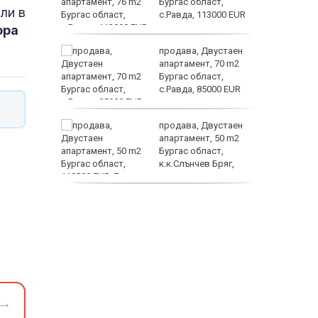
ходи,
Бургас област,
ли в
с.Равда, 113000 EUR
ора
ните
продава, Двустаен
омогне
апартамент, 70 m2
в
Бургас област,
ъзраст
с.Равда, 85000 EUR
е –
продава, Двустаен
шение на
апартамент, 50 m2
Бургас област,
к.к.Слънчев Бряг,
118000 EUR
продава, Двустаен
апартамент, 59 m2
Бургас област,
гр.Несебър, 98000 EUR
→