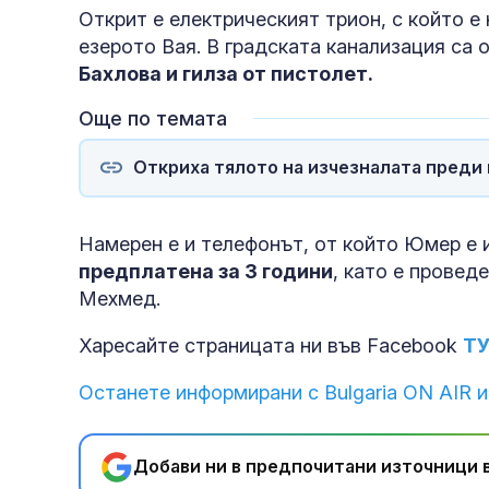
Открит е електрическият трион, с който е
езерото Вая. В градската канализация са 
Бахлова и гилза от пистолет.
Още по темата
Откриха тялото на изчезналата преди
Намерен е и телефонът, от който Юмер е 
предплатена за 3 години
, като е прове
Мехмед.
Харесайте страницата ни във Facebook
Т
Останете информирани с Bulgaria ON AIR и
Добави ни в предпочитани източници в