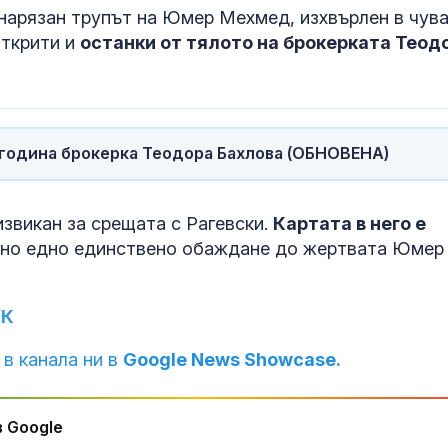
остави Грузия без ток
уретера – под
 нарязан трупът на Юмер Мехмед, изхвърлен в чува
показания и
противопоказания
открити и
останки от тялото на брокерката Теод
Руска атака в
Мултивитами
украинския град
може да подп
Балаклия, има
активността 
загинали
напреднала в
 година брокерка Теодора Бахлова (ОБНОВЕНА)
Премиерът ще посети
Сухота в очит
летище
причини и ре
“Доброславци”
проблема
извикан за срещата с Рагевски.
Картата в него е
дено едно единствено обаждане до жертвата Юмер
УК
 в канала ни в
Google News Showcase.
 Google