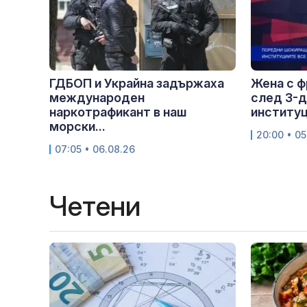
ГДБОП и Украйна задържаха
Жена с ф
международен
след 3-д
наркотрафикант в наш
институц
морски...
20:00 • 05
07:05 • 06.08.26
Четени