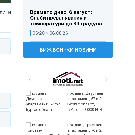
Времето днес, 6 август:
ва и
Слаби превалявания и
температури до 39 градуса
06:20 • 06.08.26
ВИЖ ВСИЧКИ НОВИНИ
продава, Двустаен
иброза-
апартамент, 57 m2
чно
Бургас област,
с.Равда, 90000 EUR
Кентавъ
трипсия
продава, Тристаен
т в
апартамент, 76 m2