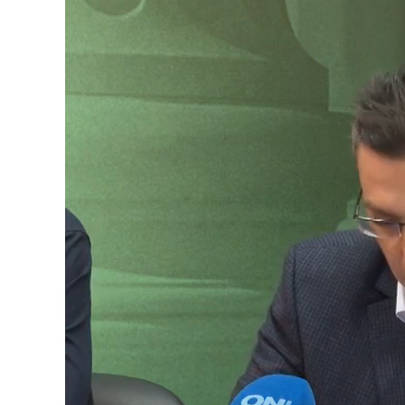
Loade
Unmute