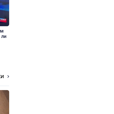
ем
 ли
КИ