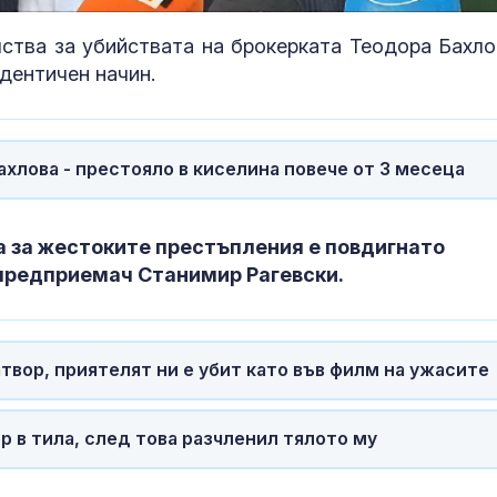
%
лства за убийствата на брокерката Теодора Бахло
дентичен начин.
ахлова - престояло в киселина повече от 3 месеца
 а за жестоките престъпления е повдигнато
 предприемач Станимир Рагевски.
“Шалом” и МВР
Идиопатична
провеждат среща
белодробна ф
вор, приятелят ни е убит като във филм на ужасите
заради скандала в
няма специфи
Банско
лечение
 в тила, след това разчленил тялото му
Срив в
Лазерна лито
електроснабдяването
на конкремен