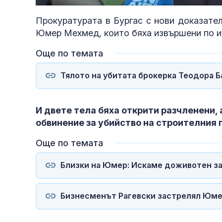
85.21
Прокуратурата в Бургас с нови доказате
Юмер Мехмед, които бяха извършени по и
Още по темата
Тялото на убитата брокерка Теодора Б
И двете тела бяха открити разчленени,
обвинение за убийство на строителния
Още по темата
Близки на Юмер: Искаме доживотен зат
Бизнесменът Рагевски застрелял Юмер