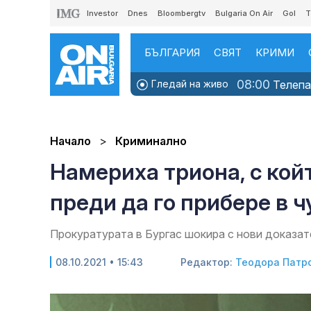
Investor
Dnes
Bloombergtv
Bulgaria On Air
Gol
T
БЪЛГАРИЯ
СВЯТ
КРИМИ
08:00
Гледай на живо
Телепаз
Начало
Криминално
Намериха триона, с кой
преди да го прибере в 
Прокуратурата в Бургас шокира с нови доказат
08.10.2021 • 15:43
Редактор:
Теодора Патр