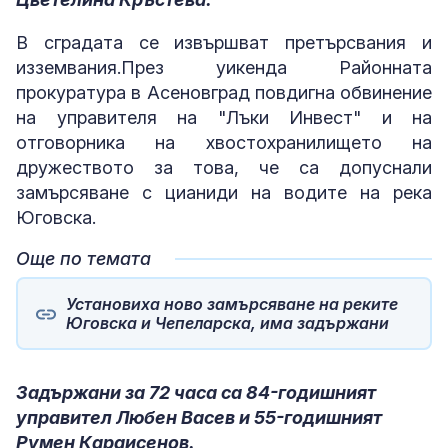
В сградата се извършват претърсвания и
изземвания.През уикенда Районната
прокуратура в Асеновград повдигна обвинение
на управителя на "Лъки Инвест" и на
отговорника на хвостохранилището на
дружеството за това, че са допуснали
замърсяване с цианиди на водите на река
Юговска.
Още по темата
Установиха ново замърсяване на реките
Юговска и Чепеларска, има задържани
Задържани за 72 часа са 84-годишният
управител Любен Васев и 55-годишният
Румен Караисенов.