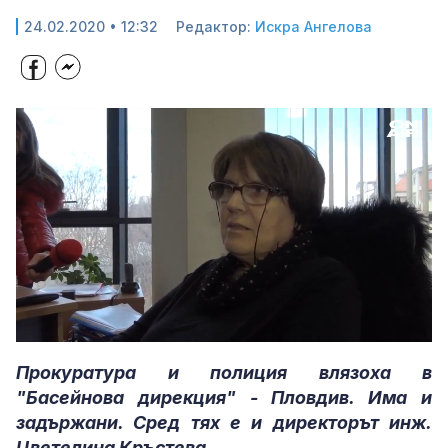
24.02.2020 • 12:32
Редактор:
Искра Ангелова
Loaded
:
Unmute
72.00%
Прокуратура и полиция влязоха в
"Басейнова дирекция" - Пловдив. Има и
задържани. Сред тях e и директорът инж.
Цветелина Кръстева.