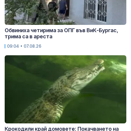
Обвиниха четирима за ОПГ във ВиК-Бургас,
трима са в ареста
09:04 • 07.08.26
Крокодили край домовете: Покачването на