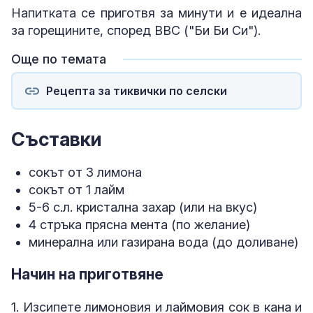
Напитката се приготвя за минути и е идеална
за горещините, според BBC ("Би Би Си").
Още по темата
Рецепта за тиквички по селски
Съставки
сокът от 3 лимона
сокът от 1 лайм
5-6 с.л. кристална захар (или на вкус)
4 стръка прясна мента (по желание)
минерална или газирана вода (до доливане)
Начин на приготвяне
1. Изсипете лимоновия и лаймовия сок в кана и