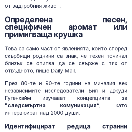
от задгробния живот.
Определена песен,
специфичен аромат или
примигваща крушка
Това са само част от явленията, които според
скърбящи роднини са знак, че техен починал
близък се опитва да се свърже с тях от
отвъдното, пише Daily Mail.
През 80-те и 90-те години на миналия век
независимите изследователи Бил и Джуди
Гугенхайм изучават концепцията за
"следсмъртна комуникация“
, като
интервюират над 2000 души.
Идентифицират редица странни