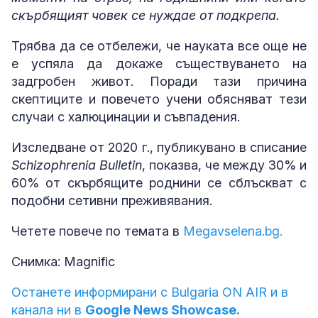
скърбящият човек се нуждае от подкрепа.
Трябва да се отбележи, че науката все още не
е успяла да докаже съществуването на
задгробен живот. Поради тази причина
скептиците и повечето учени обясняват тези
случаи с халюцинации и съвпадения.
Изследване от 2020 г., публикувано в списание
Schizophrenia Bulletin
, показва, че между 30% и
60% от скърбящите роднини се сблъскват с
подобни сетивни преживявания.
Четете повече по темата в
Megavselena.bg.
Снимка: Magnific
Останете информирани с Bulgaria ON AIR и в
канала ни в
Google News Showcase.