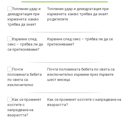
Топлинен удар и дехидратация при
кърмачета: какво трябва да знаят
родителите
Кървене след секс – трябва ли да се
притесняваме?
Почти половината бебета по света са
изключително кърмени през първите
шест месеца
Как се променят костите с напредване на
възрастта?