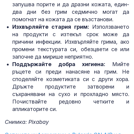
запушва порите и да дразни кожата, един-
два дни без грим седмично могат да
помогнат на кожата да се възстанови.
Изхвърляйте стария грим:
Използването
на продукти с изтекъл срок може да
причини инфекции. Изхвърляйте грима, ако
промени текстурата си, обезцвети се или
започне да мирише неприятно.
Поддържайте добра хигиена:
Мийте
ръцете си преди нанасяне на грим. Не
споделяйте козметиката си с други хора.
Дръжте продуктите затворени и
съхранявани на сухо и прохладно място.
Почиствайте редовно четките и
апликаторите си.
Снимка: Pixabay