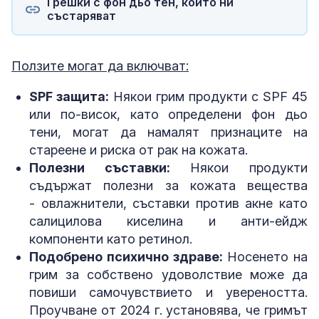
Грешки с фон дьо тен, които ни
състаряват
Ползите могат да включват:
SPF защита:
Някои грим продукти с SPF 45
или по-висок, като определени фон дьо
тени, могат да намалят признаците на
стареене и риска от рак на кожата.
Полезни съставки:
Някои продукти
съдържат полезни за кожата вещества
- овлажнители, съставки против акне като
салицилова киселина и анти-ейдж
компоненти като ретинол.
Подобрено психично здраве:
Носенето на
грим за собствено удоволствие може да
повиши самочувствието и увереността.
Проучване от 2024 г. установява, че гримът