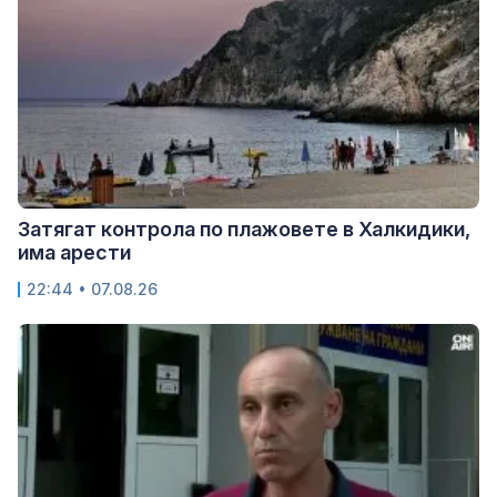
Затягат контрола по плажовете в Халкидики,
има арести
22:44 • 07.08.26