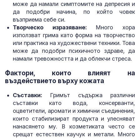
може да намали симптомите на депресия и
да подобри начина, по който човек
възприема себе си.
Творческо изразяване:
Много хора
използват грима като форма на творчество
или практика на художествени техники. Това
може да подобри психичното здраве, да
намали тревожността и да облекчи стреса.
Фактори, които влияят на
въздействието върху кожата
Съставки:
Гримът съдържа различни
съставки като вода, консерванти,
оцветители, аромати и химични съединения,
които стабилизират продукта и улесняват
нанасянето му. В козметиката често се
срещат естествен каучук и метали. Много