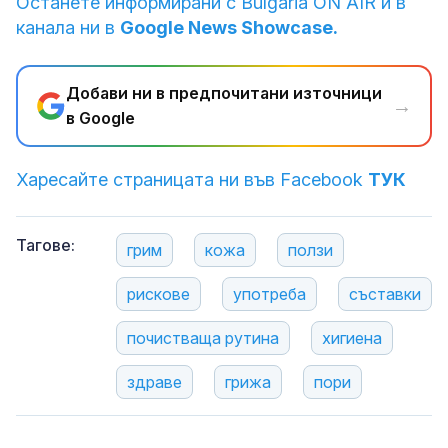
Останете информирани с Bulgaria ON AIR и в
канала ни в
Google News Showcase.
Добави ни в предпочитани източници
→
в Google
Харесайте страницата ни във Facebook
ТУК
Тагове:
грим
кожа
ползи
рискове
употреба
съставки
почистваща рутина
хигиена
здраве
грижа
пори