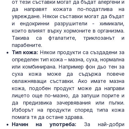
от тези съставки могат да бъдат алергени и
да направят кожата по-податлива на
увреждане. Някои съставки могат да бъдат
и ендокринни разрушители - химикали,
които влияят върху хормоните в организма.
Такива са фталатите, триклозанът и
парабените.
Тип кожа:
Някои продукти са създадени за
определен тип кожа – мазна, суха, нормална
или комбинирана. Например фон дьо тен за
суха кожа може да съдържа повече
овлажняващи съставки. Ако имате мазна
кожа, подобен продукт може да направи
лицето още по-мазно, да запуши порите и
да предизвика зачервявания или пъпки.
Изборът на продукти според типа кожа
помага тя да остане здрава.
Начин на употреба:
За най-добри