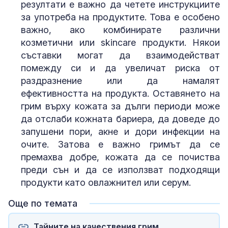
резултати е важно да четете инструкциите
за употреба на продуктите. Това е особено
важно, ако комбинирате различни
козметични или skincare продукти. Някои
съставки могат да взаимодействат
помежду си и да увеличат риска от
раздразнение или да намалят
ефективността на продукта. Оставянето на
грим върху кожата за дълги периоди може
да отслаби кожната бариера, да доведе до
запушени пори, акне и дори инфекции на
очите. Затова е важно гримът да се
премахва добре, кожата да се почиства
преди сън и да се използват подходящи
продукти като овлажнител или серум.
Още по темата
Тайните на качествения грим