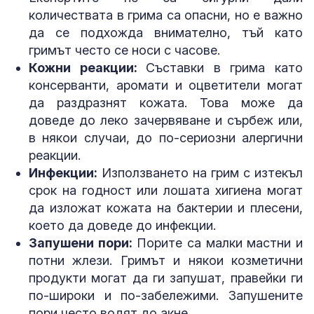
количествата в грима са опасни, но е важно
да се подхожда внимателно, тъй като
гримът често се носи с часове.
Кожни реакции:
Съставки в грима като
консерванти, аромати и оцветители могат
да раздразнят кожата. Това може да
доведе до леко зачервяване и сърбеж или,
в някои случаи, до по-сериозни алергични
реакции.
Инфекции:
Използването на грим с изтекъл
срок на годност или лошата хигиена могат
да изложат кожата на бактерии и плесени,
което да доведе до инфекции.
Запушени пори:
Порите са малки мастни и
потни жлези. Гримът и някои козметични
продукти могат да ги запушат, правейки ги
по-широки и по-забележими. Запушените
пори често водят до акне.