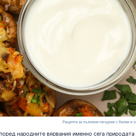
Рецепта за пълнени печурки с билки и 
Според народните вярвания именно сега природата 