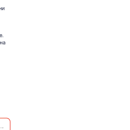
ни
е.
 на
→