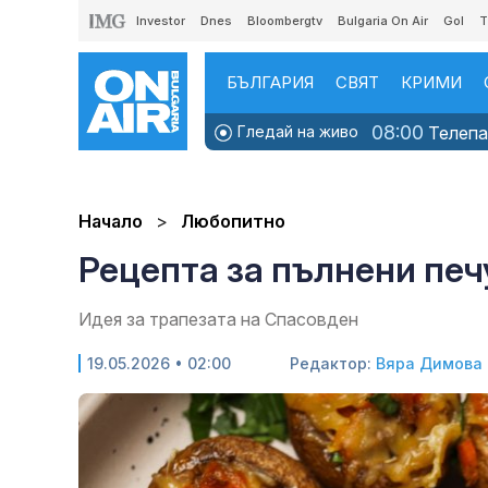
Investor
Dnes
Bloombergtv
Bulgaria On Air
Gol
T
БЪЛГАРИЯ
СВЯТ
КРИМИ
08:00
Гледай на живо
Телепаз
Начало
Любопитно
Рецепта за пълнени печ
Идея за трапезата на Спасовден
19.05.2026 • 02:00
Редактор:
Вяра Димова