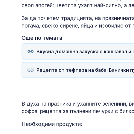
своя апогей: цветята ухаят най-силно, а 
За да почетем традицията, на празничнат
погача, свежо сирене, яйца и изобилие от 
Още по темата
Вкусна домашна закуска с кашкавал и 
Рецепта от тефтера на баба: Банички 
В духа на празника и уханните зеленини, 
софра: рецепта за пълнени печурки с билк
Необходими продукти: