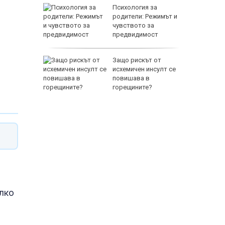
ението
Психология за
а
родители: Режимът и
двете
чувството за
предвидимост
EUR
ащането
Защо рискът от
исхемичен инсулт се
повишава в
горещините?
800 EUR
алко