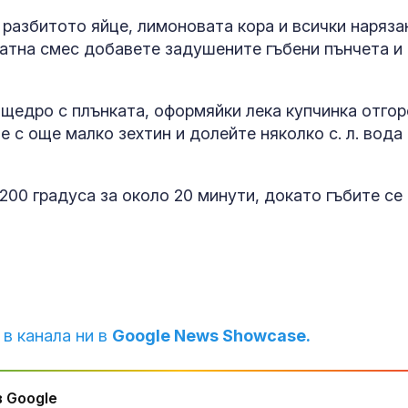
 разбитото яйце, лимоновата кора и всички наряза
матна смес добавете задушените гъбени пънчета и
щедро с плънката, оформяйки лека купчинка отгор
 с още малко зехтин и долейте няколко с. л. вода
200 градуса за около 20 минути, докато гъбите се
 в канала ни в
Google News Showcase.
 Google