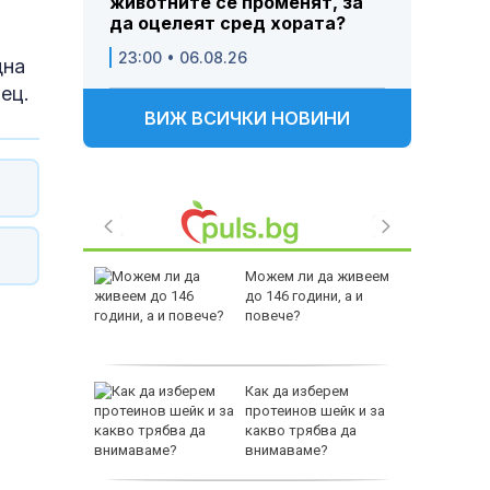
животните се променят, за
да оцелеят сред хората?
23:00 • 06.08.26
дна
ец.
ВИЖ ВСИЧКИ НОВИНИ
ни
Можем ли да живеем
амват
до 146 години, а и
йници
повече?
тров
Как да изберем
градуса
протеинов шейк и за
вода
какво трябва да
внимаваме?