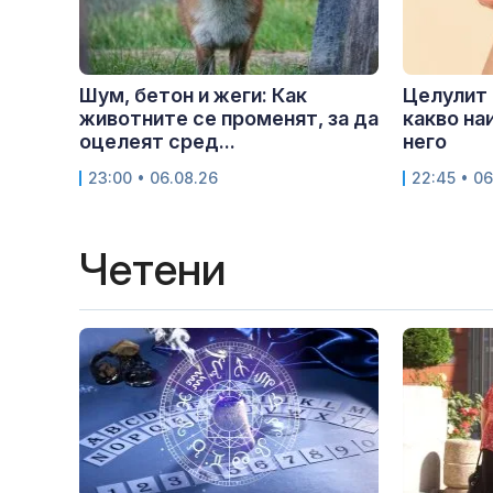
Шум, бетон и жеги: Как
Целулит 
животните се променят, за да
какво на
оцелеят сред...
него
23:00 • 06.08.26
22:45 • 06
Четени