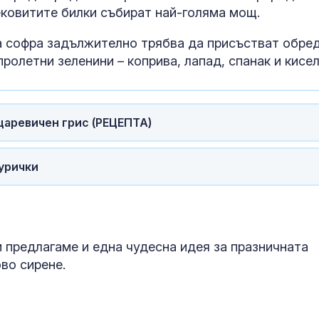
лековитите билки събират най-голяма мощ.
а софра задължително трябва да присъстват обре
пролетни зеленини – коприва, лапад, спанак и кисел
царевичен грис (РЕЦЕПТА)
пурички
Руски "любов
капани" прим
украински во
към смъртта
ви предлагаме и една чудесна идея за празничната
Рекорд на ос
ово сирене
.
Майорка: 33 
на морската 