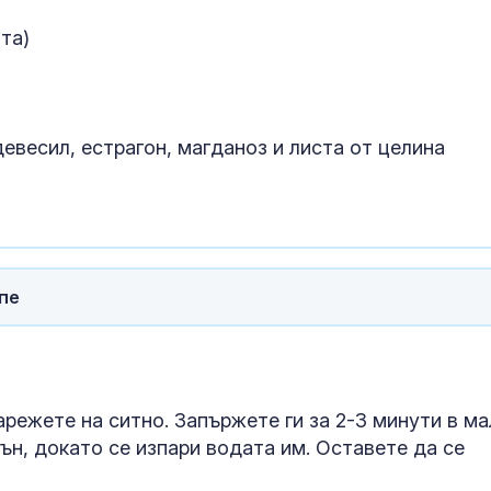
Пуснаха движ
та)
по магистрал
"Тракия" и в 
посоки
Започна изпл
 девесил, естрагон, магданоз и листа от целина
на пенсиите
пе
арежете на ситно. Запържете ги за 2-3 минути в м
ън, докато се изпари водата им. Оставете да се