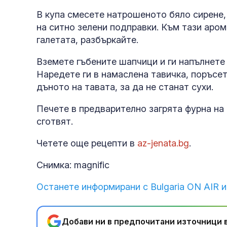
В купа смесете натрошеното бяло сирене,
на ситно зелени подправки. Към тази аро
галетата, разбъркайте.
Вземете гъбените шапчици и ги напълнете 
Наредете ги в намаслена тавичка, поръсете
дъното на тавата, за да не станат сухи.
Печете в предварително загрята фурна на 
сготвят.
Четете още рецепти в
az-jenata.bg
.
Снимка: magnific
Останете информирани с Bulgaria ON AIR и
Добави ни в предпочитани източници в