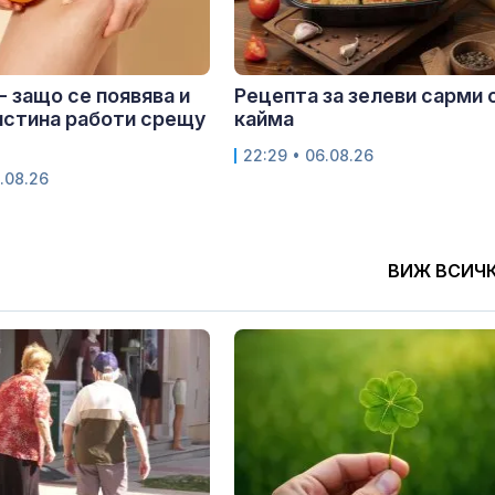
- защо се появява и
Рецепта за зелеви сарми 
истина работи срещу
кайма
22:29 • 06.08.26
.08.26
ВИЖ ВСИЧ