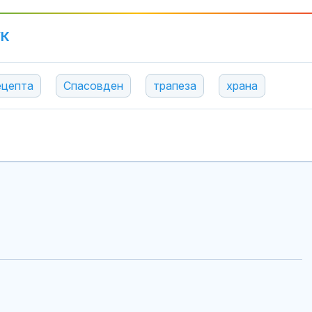
УК
ецепта
Спасовден
трапеза
храна