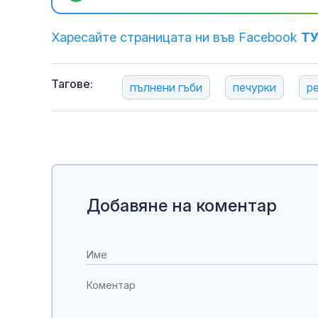
Харесайте страницата ни във Facebook
Т
Тагове:
пълнени гъби
печурки
р
Добавяне на коментар