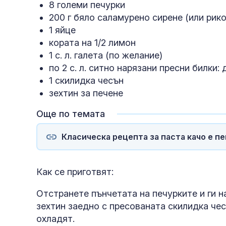
8 големи печурки
200 г бяло саламурено сирене (или рико
1 яйце
кората на 1/2 лимон
1 с. л. галета (по желание)
по 2 с. л. ситно нарязани пресни билки:
1 скилидка чесън
зехтин за печене
Още по темата
Класическа рецепта за паста качо е пе
Как се приготвят:
Отстранете пънчетата на печурките и ги н
зехтин заедно с пресованата скилидка чес
охладят.