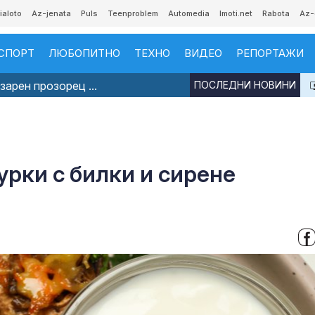
ialoto
Az-jenata
Puls
Teenproblem
Automedia
Imoti.net
Rabota
Az-
СПОРТ
ЛЮБОПИТНО
ТЕХНО
ВИДЕО
РЕПОРТАЖИ
арен прозорец ...
ПОСЛЕДНИ НОВИНИ
урки с билки и сирене