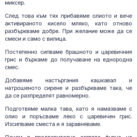
миксер.
След това към тях прибавяме олиото и вече
активираното кисело мляко, като отново
разбъркваме добре. При желание може да се
смеси и само с вилица.
Постепенно сипваме брашното и царевичния
грис и бъркаме до получаване на еднородна
смес.
Добавяме настъргания кашкавал и
натрошеното сирене и разбъркваме така, че
да се разпределят равномерно.
Подготвяме малка тава, като я намазваме с
олио и поръсваме леко с царевичен грис.
Изсипваме сместа и я заравняваме.