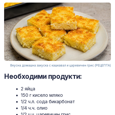
Вкусна домашна закуска с кашкавал и царевичен грис (РЕЦЕПТА)
Необходими продукти:
2 яйца
150 г кисело мляко
1/2 ч.л. сода бикарбонат
1/4 ч.ч. олио
1/2 ч.ч. царевичен грис