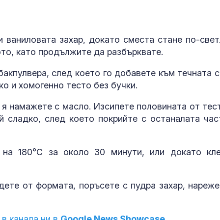
хеликоптери 
полети под радара
Как войните 
Иран и Украйн
и ваниловата захар, докато сместа стане по-свет
превърнаха в
ото, като продължите да разбърквате.
енергиен шок
акпулвера, след което го добавете към течната с
Меган Маркъл
о и хомогенно тесто без бучки.
бански в басе
ЧРД
 я намажете с масло. Изсипете половината от тес
ой сладко, след което покрийте с останалата час
 на 180°C за около 30 минути, или докато кле
дете от формата, поръсете с пудра захар, нареже
 в канала ни в
Google News Showcase.