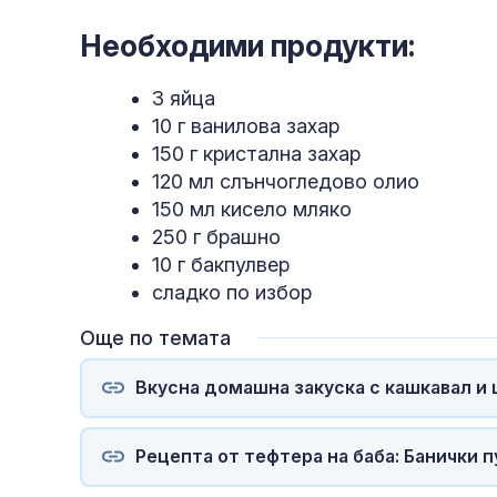
Необходими продукти:
3 яйца
10 г ванилова захар
150 г кристална захар
120 мл слънчогледово олио
150 мл кисело мляко
250 г брашно
10 г бакпулвер
сладко по избор
Още по темата
Вкусна домашна закуска с кашкавал и 
Рецепта от тефтера на баба: Банички 