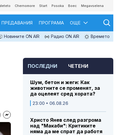
deteto
Chernomore
Start
Posoka
Boec
Megavselena
ПРЕДАВАНИЯ
ПРОГРАМА
ОЩЕ
Новините ON AIR
Радио ON AIR
Времето
ПОСЛЕДНИ
ЧЕТЕНИ
Шум, бетон и жеги: Как
животните се променят, за
да оцелеят сред хората?
23:00 • 06.08.26
Христо Янев след разгрома
над "Макаби": Критиките
няма да ме спрат да работя