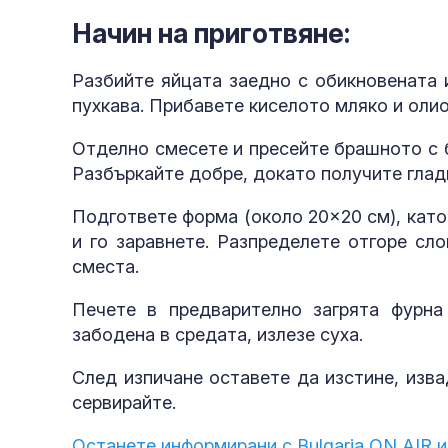
Начин на приготвяне:
Разбийте яйцата заедно с обикновената 
пухкава. Прибавете киселото мляко и оли
Отделно смесете и пресейте брашното с б
Разбъркайте добре, докато получите гладк
Подгответе форма (около 20×20 см), като
и го заравнете. Разпределете отгоре сл
сместа.
Печете в предварително загрята фурна
забодена в средата, излезе суха.
След изпичане оставете да изстине, изва
сервирайте.
Останете информирани с Bulgaria ON AIR и