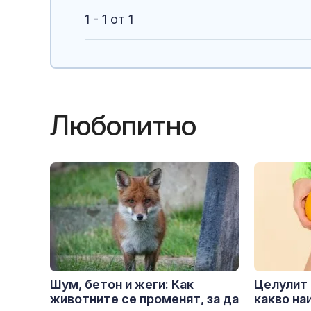
1 - 1 от 1
Любопитно
Шум, бетон и жеги: Как
Целулит 
животните се променят, за да
какво на