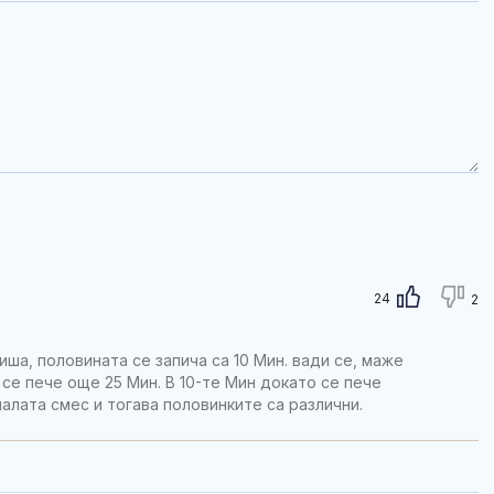
24
2
ша, половината се запича са 10 Мин. вади се, маже
 се пече още 25 Мин. В 10-те Мин докато се пече
алата смес и тогава половинките са различни.