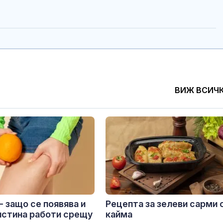
ВИЖ ВСИЧ
- защо се появява и
Рецепта за зелеви сарми 
истина работи срещу
кайма