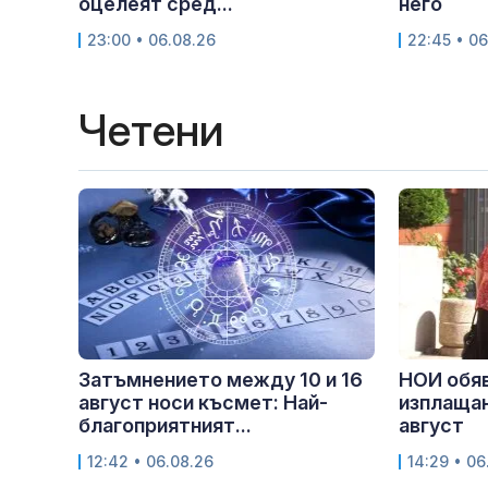
оцелеят сред...
него
23:00 • 06.08.26
22:45 • 06
Четени
Затъмнението между 10 и 16
НОИ обяв
август носи късмет: Най-
изплащан
благоприятният...
август
12:42 • 06.08.26
14:29 • 06