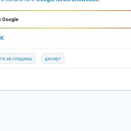
 Google
УК
та за сладкиш
десерт