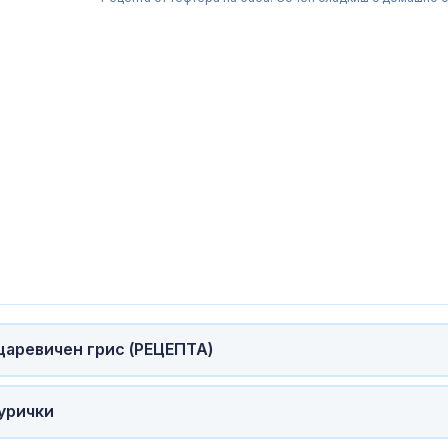
За наказание:
в “месомелач
руски войник
в рокля (ВИД
царевичен грис (РЕЦЕПТА)
Китай тества 
пурички
опасни мисии:
щурмовите