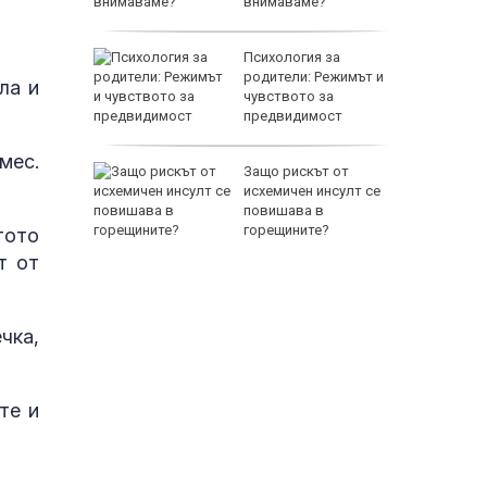
тренират
внимаваме?
между
Психология за
а се
родители: Режимът и
ла и
 един
чувството за
предвидимост
мес.
 по
Защо рискът от
йна за
исхемичен инсулт се
повишава в
горещините?
тото
т от
чка,
те и