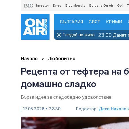
Investor
Dnes
Bloombergtv
Bulgaria On Air
Gol
T
БЪЛГАРИЯ
СВЯТ
КРИМИ
23:00
Гледай на живо
Денят O
Начало
Любопитно
Рецепта от тефтера на 
домашно сладко
Бърза идея за следобедно удоволствие
17.05.2026 • 22:30
Редактор:
Деси Николов