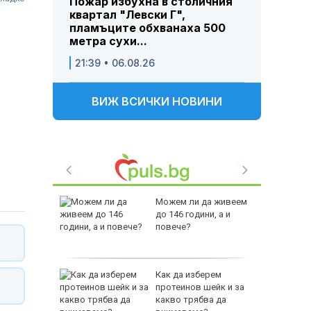
Пожар избухна в столичния
квартал "Левски Г",
пламъците обхванаха 500
метра сухи...
21:39 • 06.08.26
ВИЖ ВСИЧКИ НОВИНИ
 Пратиха
Можем ли да живеем
ката”
до 146 години, а и
 облечен
повече?
ЕО 16+)
Z-10 за
Как да изберем
протеинов шейк и за
какво трябва да