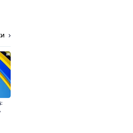
КИ
:
,