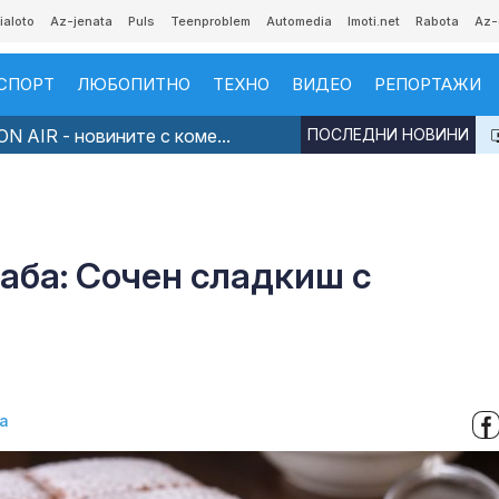
ialoto
Az-jenata
Puls
Teenproblem
Automedia
Imoti.net
Rabota
Az-
СПОРТ
ЛЮБОПИТНО
ТЕХНО
ВИДЕО
РЕПОРТАЖИ
N AIR - новините с коме...
ПОСЛЕДНИ НОВИНИ
баба: Сочен сладкиш с
а