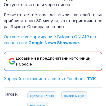
Овкусете със сол и черен пипер.
Ястието се оставя да къкри на слаб огън
приблизително 30 минути, като периодично се
разбърква. Сервира се топло.
Останете информирани с Bulgaria ON AIR и в
канала ни в
Google News Showcase.
Добави ни в предпочитани източници
→
в Google
Харесайте страницата ни във Facebook
ТУК
Тагове:
лучена яхния
яхния с лук
рецепта