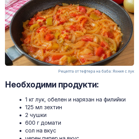
Рецепта от тефтера на баба: Яхния с лук
Необходими продукти:
1 кг лук, обелен и нарязан на филийки
125 мл зехтин
2 чушки
600 г домати
сол на вкус
черен пипер на вкус