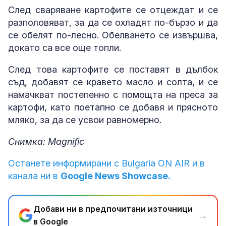
След сваряване картофите се отцеждат и се
разполовяват, за да се охладят по-бързо и да
се обелят по-лесно. Обелването се извършва,
докато са все още топли.
След това картофите се поставят в дълбок
съд, добавят се кравето масло и солта, и се
намачкват постепенно с помощта на преса за
картофи, като поетапно се добавя и прясното
мляко, за да се усвои равномерно.
Снимка: Magnific
Останете информирани с Bulgaria ON AIR и в
канала ни в
Google News Showcase.
Добави ни в предпочитани източници
→
в Google