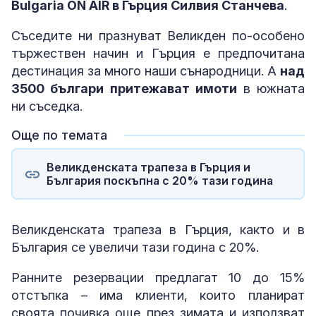
Bulgaria ON AIR в Гърция Силвия Станчева
.
Съседите ни празнуват Великден по-особено
тържествен начин и Гърция е предпочитана
дестинация за много наши сънародници. А
над
3500 българи притежават имоти
в южната
ни съседка.
Още по темата
Великденската трапеза в Гърция и
България поскъпна с 20% тази година
Великденската трапеза в Гърция, както и в
България се увеличи тази година с 20%.
Ранните резервации предлагат 10 до 15%
отстъпка – има клиенти, които планират
своята почивка още през зимата и използват