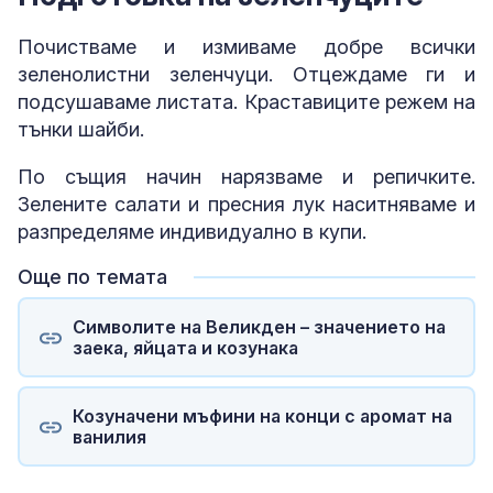
Почистваме и измиваме добре всички
зеленолистни зеленчуци. Отцеждаме ги и
подсушаваме листата. Краставиците режем на
тънки шайби.
По същия начин нарязваме и репичките.
Зелените салати и пресния лук наситняваме и
разпределяме индивидуално в купи.
Още по темата
Символите на Великден – значението на
заека, яйцата и козунака
Козуначени мъфини на конци с аромат на
ванилия