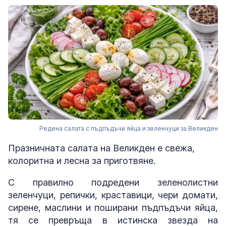
Редена салата с пъдпъдъчи яйца и зеленчуци за Великден
Празничната салата на Великден е свежа,
колоритна и лесна за приготвяне.
С правилно подредени зеленолистни
зеленчуци, репички, краставици, чери домати,
сирене, маслини и поширани пъдпъдъчи яйца,
тя се превръща в истинска звезда на