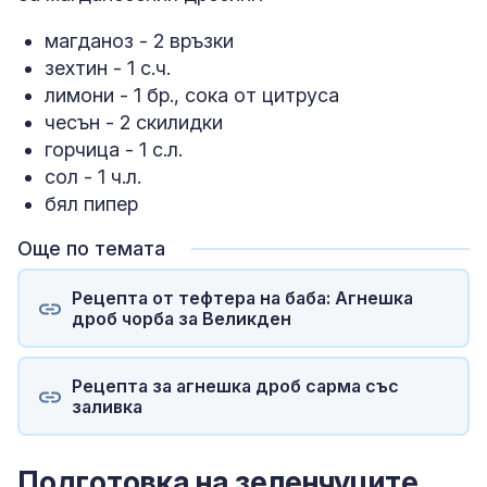
магданоз - 2 връзки
зехтин - 1 с.ч.
лимони - 1 бр., сока от цитруса
чесън - 2 скилидки
горчица - 1 с.л.
сол - 1 ч.л.
бял пипер
Още по темата
Рецепта от тефтера на баба: Агнешка
дроб чорба за Великден
Рецепта за агнешка дроб сарма със
заливка
Подготовка на зеленчуците