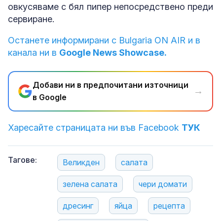
овкусяваме с бял пипер непосредствено преди
сервиране.
Останете информирани с Bulgaria ON AIR и в
канала ни в
Google News Showcase.
Добави ни в предпочитани източници
→
в Google
Харесайте страницата ни във Facebook
ТУК
Тагове:
Великден
салата
зелена салата
чери домати
дресинг
яйца
рецепта