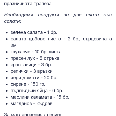
празничната трапеза.
Необходими продукти за две плата със
салати:
зелена салата - 1 бр.
салата дъбово листо - 2 бр., сърцевината
им
глухарче - 10 бр. листа
пресен лук - 5 стръка
краставици - 3 бр.
репички - 3 връзки
чери домати - 20 бр.
сирене - 150 гр.
пъдпъдъчи яйца - 6 бр.
маслини каламата - 15 бр.
магданоз - къдрав
За магданозения дресинг: