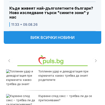
Къде живеят най-дълголетните българи?
Ново изследване търси "сините зони" у
нас
11:33 • 09.08.26
ВИЖ ВСИЧКИ НОВИНИ
Топлинен удар и дехидратация при
кърмачета: какво трябва да знаят
родителите
Кървене след секс – трябва ли да се
притесняваме?