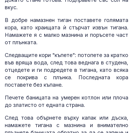
вкус.
В добре намазнен тиган поставете голямата
кора, като краищата ѝ стърчат извън тигана.
Намажете я с малко мазнина и поръсете част
от плънката.
Следващите кори "къпете": потопете за кратко
във вряща вода, след това веднага в студена,
отцедете и ги подредете в тигана, като всяка
се покрива с плънка. Последната кора
поставете без къпане.
Печете баницата на умерен котлон или плоча
до златисто от едната страна.
След това обърнете върху капак или дъска,
намажете тигана с мазнина и внимателно
плъзнете баницата обратно за да се запече и