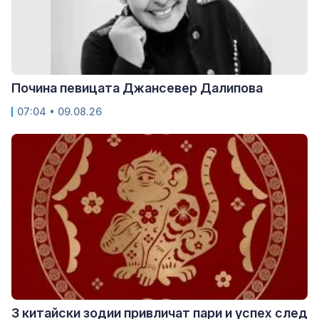
Почина певицата Джансевер Далипова
07:04 • 09.08.26
3 китайски зодии привличат пари и успех след