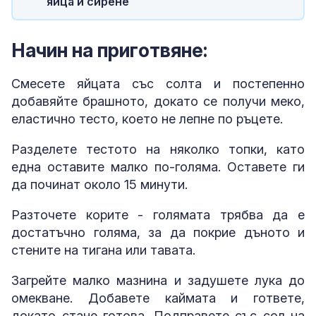
яйца и сирене
Начин на приготвяне:
Смесете яйцата със солта и постепенно
добавяйте брашното, докато се получи меко,
еластично тесто, което не лепне по ръцете.
Разделете тестото на няколко топки, като
една оставите малко по-голяма. Оставете ги
да починат около 15 минути.
Разточете корите - голямата трябва да е
достатъчно голяма, за да покрие дъното и
стените на тигана или тавата.
Загрейте малко мазнина и задушете лука до
омекване. Добавете каймата и гответе,
докато стане готова. Подправете със сол на