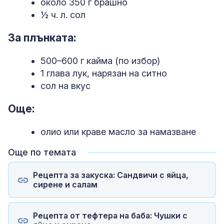
около 350 г брашно
½ ч. л. сол
За плънката:
500–600 г кайма (по избор)
1 глава лук, нарязан на ситно
сол на вкус
Още:
олио или краве масло за намазване
Още по темата
Рецепта за закуска: Сандвичи с яйца,
сирене и салам
Рецепта от тефтера на баба: Чушки с